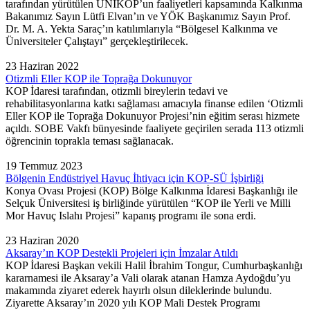
tarafından yürütülen UNİKOP’un faaliyetleri kapsamında Kalkınma
Bakanımız Sayın Lütfi Elvan’ın ve YÖK Başkanımız Sayın Prof.
Dr. M. A. Yekta Saraç’ın katılımlarıyla “Bölgesel Kalkınma ve
Üniversiteler Çalıştayı” gerçekleştirilecek.
23 Haziran 2022
Otizmli Eller KOP ile Toprağa Dokunuyor
KOP İdaresi tarafından, otizmli bireylerin tedavi ve
rehabilitasyonlarına katkı sağlaması amacıyla finanse edilen ‘Otizmli
Eller KOP ile Toprağa Dokunuyor Projesi’nin eğitim serası hizmete
açıldı. SOBE Vakfı bünyesinde faaliyete geçirilen serada 113 otizmli
öğrencinin toprakla teması sağlanacak.
19 Temmuz 2023
Bölgenin Endüstriyel Havuç İhtiyacı için KOP-SÜ İşbirliği
Konya Ovası Projesi (KOP) Bölge Kalkınma İdaresi Başkanlığı ile
Selçuk Üniversitesi iş birliğinde yürütülen “KOP ile Yerli ve Milli
Mor Havuç Islahı Projesi” kapanış programı ile sona erdi.
23 Haziran 2020
Aksaray’ın KOP Destekli Projeleri için İmzalar Atıldı
KOP İdaresi Başkan vekili Halil İbrahim Tongur, Cumhurbaşkanlığı
kararnamesi ile Aksaray’a Vali olarak atanan Hamza Aydoğdu’yu
makamında ziyaret ederek hayırlı olsun dileklerinde bulundu.
Ziyarette Aksaray’ın 2020 yılı KOP Mali Destek Programı