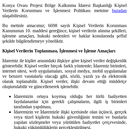
Konya Ovası Projesi Bölge Kalkınma İdaresi Başkanlığı Kişisel
Verilerin Korunması ve İşlenmesi Politikası metnine
buradan
ulaşabilirsiniz.
Bu metinle amacımız; 6698 sayılı Kişisel Verilerin Korunması
Kanununun 10. maddesi gereğince, kişisel verilerin alınma şekilleri,
işlenme amaçları, hukuki nedenleri ve haklar konularında şeffaf
şekilde bilgilendirmeye yöneliktir.
Kişisel Verilerin Toplanması, İşlenmesi ve İşleme Amaçları
İdaremiz ile kişiler arasındaki ilişkiye göre kişisel veriler değişkenlik
gösterebilir. Kişisel veriler birçok farklı yöntemle; İdaremiz birimleri,
internet sitesi, web uygulamaları, sosyal medya, mobil uygulamalar
ve benzeri vasıtalarla olacağı gibi, sözlü, yazılı ya da elektronik
olarak toplanabilir. Kişisel veriler, ilişki devam ettiği müddetçe
oluşturulabilir ve güncellenerek işlenebilir.
İdaremizin ortaya koymuş olduğu her türlü faaliyetten
faydalananlar için gerekli çalışmaların, ilgili iş birimleri
tarafından yapılması,
İdaremizin ve İdaremizle ilişki içerisinde olan üçüncü, gerçek
veya tüzel kişilerin hukuki güvenliğinin temini ve bunlarla
yapılan sözleşmeler veya yürütülen faaliyetler çerçevesinde,
hukuki yükümlülüklerin gerçekleştirilmesi,