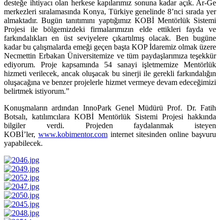
desteğe ihtiyacı olan herkese kapılarımız sonuna kadar açık. Ar-Ge
merkezleri sıralamasında Konya, Türkiye genelinde 8’nci sırada yer
almaktadır. Bugün tanıtımını yaptığımız KOBİ Mentörlük Sistemi
Projesi ile bölgemizdeki firmalarımızın elde ettikleri fayda ve
farkındalıkları en üst seviyelere çıkartılmış olacak. Ben bugüne
kadar bu çalışmalarda emeği geçen başta KOP İdaremiz olmak üzere
Necmettin Erbakan Üniversitemize ve tüm paydaşlarımıza teşekkür
ediyorum. Proje kapsamında 54 sanayi işletmemize Mentörlük
hizmeti verilecek, ancak oluşacak bu sinerji ile gerekli farkındalığın
oluşacağına ve benzer projelerle hizmet vermeye devam edeceğimizi
belirtmek istiyorum.”
Konuşmaların ardından InnoPark Genel Müdürü Prof. Dr. Fatih
Botsalı, katılımcılara KOBİ Mentörlük Sistemi Projesi hakkında
bilgiler verdi. Projeden faydalanmak isteyen
KOBİ’ler,
www.kobimentor.com
internet sitesinden online başvuru
yapabilecek.