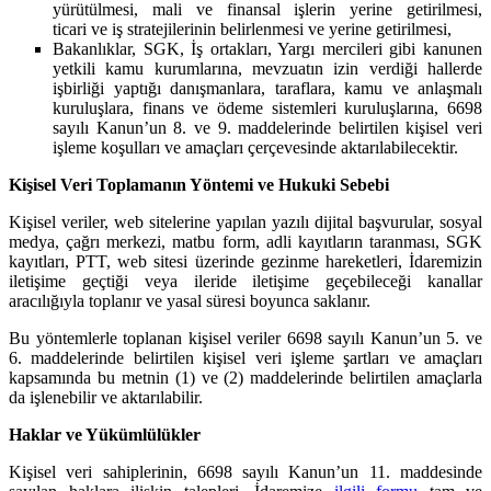
yürütülmesi, mali ve finansal işlerin yerine getirilmesi,
ticari ve iş stratejilerinin belirlenmesi ve yerine getirilmesi,
Bakanlıklar, SGK, İş ortakları, Yargı mercileri gibi kanunen
yetkili kamu kurumlarına, mevzuatın izin verdiği hallerde
işbirliği yaptığı danışmanlara, taraflara, kamu ve anlaşmalı
kuruluşlara, finans ve ödeme sistemleri kuruluşlarına, 6698
sayılı Kanun’un 8. ve 9. maddelerinde belirtilen kişisel veri
işleme koşulları ve amaçları çerçevesinde aktarılabilecektir.
Kişisel Veri Toplamanın Yöntemi ve Hukuki Sebebi
Kişisel veriler, web sitelerine yapılan yazılı dijital başvurular, sosyal
medya, çağrı merkezi, matbu form, adli kayıtların taranması, SGK
kayıtları, PTT, web sitesi üzerinde gezinme hareketleri, İdaremizin
iletişime geçtiği veya ileride iletişime geçebileceği kanallar
aracılığıyla toplanır ve yasal süresi boyunca saklanır.
Bu yöntemlerle toplanan kişisel veriler 6698 sayılı Kanun’un 5. ve
6. maddelerinde belirtilen kişisel veri işleme şartları ve amaçları
kapsamında bu metnin (1) ve (2) maddelerinde belirtilen amaçlarla
da işlenebilir ve aktarılabilir.
Haklar ve Yükümlülükler
Kişisel veri sahiplerinin, 6698 sayılı Kanun’un 11. maddesinde