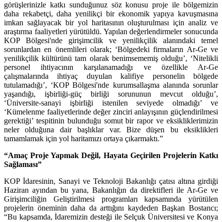
görüşlerinizle katkı sunduğunuz söz konusu proje ile bölgemizin
daha rekabetçi, daha yenilikçi bir ekonomik yapıya kavuşmasına
imkan sağlayacak bir yol haritasının oluşturulması için analiz ve
araştırma faaliyetleri yürütüldü. Yapılan değerlendirmeler sonucunda
KOP Bölgesi'nde girişimcilik ve yenilikçilik alanındaki temel
sorunlardan en önemlileri olarak; ‘Bölgedeki firmaların Ar-Ge ve
yenilikçilik kültürünü tam olarak benimsememiş olduğu’, ‘Nitelikli
personel ihtiyacının karşılanamadığı ve özellikle Ar-Ge
çalışmalarında ihtiyaç duyulan kalifiye personelin bölgede
tutulamadığı’, ‘KOP Bölgesi'nde kurumsallaşma alanında sorunlar
yaşandığı, işbirliği-güç birliği sorununun mevcut olduğu’,
‘Üniversite-sanayi işbirliği istenilen seviyede olmadığı’ ve
‘Kümelenme faaliyetlerinde değer zinciri anlayışının güçlendirilmesi
gerektiği’ tespitinin bulunduğu somut bir rapor ve eksikliklerimizin
neler olduğuna dair başlıklar var. Bize düşen bu eksiklikleri
tamamlamak için yol haritamızı ortaya çıkarmaktı.”
“Amaç Proje Yapmak Değil, Hayata Geçirilen Projelerin Katkı
Sağlaması”
KOP İdaresinin, Sanayi ve Teknoloji Bakanlığı çatısı altına girdiği
Haziran ayından bu yana, Bakanlığın da direktifleri ile Ar-Ge ve
Girişimciliğin Geliştirilmesi programları kapsamında yürütülen
projelerin öneminin daha da arttığını kaydeden Başkan Bostancı;
“Bu kapsamda, İdaremizin desteği ile Selçuk Üniversitesi ve Konya