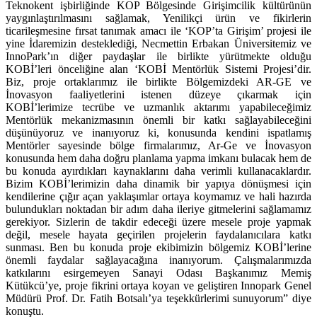
Teknokent işbirliğinde KOP Bölgesinde Girişimcilik kültürünün
yaygınlaştırılmasını sağlamak, Yenilikçi ürün ve fikirlerin
ticarileşmesine fırsat tanımak amacı ile ‘KOP’ta Girişim’ projesi ile
yine İdaremizin desteklediği, Necmettin Erbakan Üniversitemiz ve
InnoPark’ın diğer paydaşlar ile birlikte yürütmekte olduğu
KOBİ’leri önceliğine alan ‘KOBİ Mentörlük Sistemi Projesi’dir.
Biz, proje ortaklarımız ile birlikte Bölgemizdeki AR-GE ve
İnovasyon faaliyetlerini istenen düzeye çıkarmak için
KOBİ’lerimize tecrübe ve uzmanlık aktarımı yapabileceğimiz
Mentörlük mekanizmasının önemli bir katkı sağlayabileceğini
düşünüyoruz ve inanıyoruz ki, konusunda kendini ispatlamış
Mentörler sayesinde bölge firmalarımız, Ar-Ge ve İnovasyon
konusunda hem daha doğru planlama yapma imkanı bulacak hem de
bu konuda ayırdıkları kaynaklarını daha verimli kullanacaklardır.
Bizim KOBİ’lerimizin daha dinamik bir yapıya dönüşmesi için
kendilerine çığır açan yaklaşımlar ortaya koymamız ve hali hazırda
bulundukları noktadan bir adım daha ileriye gitmelerini sağlamamız
gerekiyor. Sizlerin de takdir edeceği üzere mesele proje yapmak
değil, mesele hayata geçirilen projelerin faydalanıcılara katkı
sunması. Ben bu konuda proje ekibimizin bölgemiz KOBİ’lerine
önemli faydalar sağlayacağına inanıyorum. Çalışmalarımızda
katkılarını esirgemeyen Sanayi Odası Başkanımız Memiş
Kütükcü’ye, proje fikrini ortaya koyan ve geliştiren Innopark Genel
Müdürü Prof. Dr. Fatih Botsalı’ya teşekkürlerimi sunuyorum” diye
konuştu.