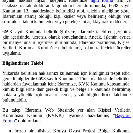
sayılan haklara ilişkin talepleri, İdaremize
ilgili formu
tam ve
eksiksiz olarak doldurarak göndermeleri durumunda, 6698 sayılı
Kanun’un 13. maddesinde belirtildiği gibi, talebin niteliğine göre,
İdaremizin atamış olduğu kişi, kişiler veya belirlemiş olduğu veri
sorumlusu talebi kabul eder veya gerekçesini açıklayarak reddeder.
6698 sayılı Kanunda belirtildiği üzere, İdaremiz talebi en geç otuz
gün içerisinde, ücretsiz olarak sonuçlandırır. Ancak, işlemin ayrıca
bir maliyet unsuru içermesi durumunda, İdaremiz tarafından, Kişisel
Verileri Koruma Kurulu’nca belirlenmiş olan tarifedeki ücretler
uygulanır.
Bilgilendirme Talebi
Yukarıda belirtilen haklarınızı kullanmak için kimliğinizi tespit edici
gerekli bilgiler ile 6698 sayılı Kanunun 11’inci maddesinde belirtilen
haklardan faydalanmak için; İdaremize, KVK Kanunu kapsamında,
kimlik bilgilerine dair gerekli bilgi ve belge ile kanunda belirtilmiş
haklara yönelik açıklamaları içeren, yazılı bilgilendirme talebinde
bulunulabilir.
Bu talep, İdaremiz Web Sitesinde yer alan Kişisel Verilerin
Korunması Kanunu (KVKK) uyarınca hazırlanmış “
Başvuru
Formu
” doldurularak
İmzalı bir nüshası Konya Ovası Projesi Bölge Kalkınma