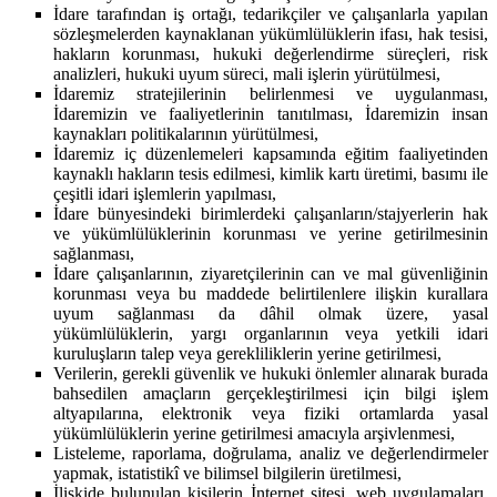
İdare tarafından iş ortağı, tedarikçiler ve çalışanlarla yapılan
sözleşmelerden kaynaklanan yükümlülüklerin ifası, hak tesisi,
hakların korunması, hukuki değerlendirme süreçleri, risk
analizleri, hukuki uyum süreci, mali işlerin yürütülmesi,
İdaremiz stratejilerinin belirlenmesi ve uygulanması,
İdaremizin ve faaliyetlerinin tanıtılması, İdaremizin insan
kaynakları politikalarının yürütülmesi,
İdaremiz iç düzenlemeleri kapsamında eğitim faaliyetinden
kaynaklı hakların tesis edilmesi, kimlik kartı üretimi, basımı ile
çeşitli idari işlemlerin yapılması,
İdare bünyesindeki birimlerdeki çalışanların/stajyerlerin hak
ve yükümlülüklerinin korunması ve yerine getirilmesinin
sağlanması,
İdare çalışanlarının, ziyaretçilerinin can ve mal güvenliğinin
korunması veya bu maddede belirtilenlere ilişkin kurallara
uyum sağlanması da dâhil olmak üzere, yasal
yükümlülüklerin, yargı organlarının veya yetkili idari
kuruluşların talep veya gerekliliklerin yerine getirilmesi,
Verilerin, gerekli güvenlik ve hukuki önlemler alınarak burada
bahsedilen amaçların gerçekleştirilmesi için bilgi işlem
altyapılarına, elektronik veya fiziki ortamlarda yasal
yükümlülüklerin yerine getirilmesi amacıyla arşivlenmesi,
Listeleme, raporlama, doğrulama, analiz ve değerlendirmeler
yapmak, istatistikî ve bilimsel bilgilerin üretilmesi,
İlişkide bulunulan kişilerin İnternet sitesi, web uygulamaları,