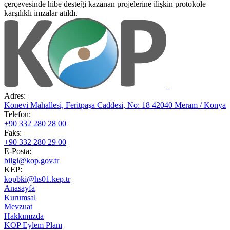
çerçevesinde hibe desteği kazanan projelerine ilişkin protokole
karşılıklı imzalar atıldı.
Adres:
Konevi Mahallesi, Feritpaşa Caddesi, No: 18 42040 Meram / Konya
Telefon:
+90 332 280 28 00
Faks:
+90 332 280 29 00
E-Posta:
bilgi@kop.gov.tr
KEP:
kopbki@hs01.kep.tr
Anasayfa
Kurumsal
Mevzuat
Hakkımızda
KOP Eylem Planı