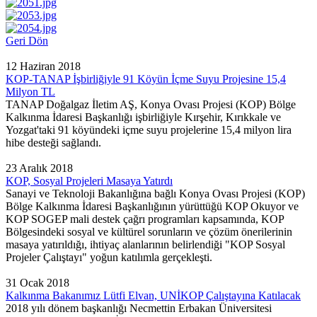
Geri Dön
12 Haziran 2018
KOP-TANAP İşbirliğiyle 91 Köyün İçme Suyu Projesine 15,4
Milyon TL
TANAP Doğalgaz İletim AŞ, Konya Ovası Projesi (KOP) Bölge
Kalkınma İdaresi Başkanlığı işbirliğiyle Kırşehir, Kırıkkale ve
Yozgat'taki 91 köyündeki içme suyu projelerine 15,4 milyon lira
hibe desteği sağlandı.
23 Aralık 2018
KOP, Sosyal Projeleri Masaya Yatırdı
Sanayi ve Teknoloji Bakanlığına bağlı Konya Ovası Projesi (KOP)
Bölge Kalkınma İdaresi Başkanlığının yürüttüğü KOP Okuyor ve
KOP SOGEP mali destek çağrı programları kapsamında, KOP
Bölgesindeki sosyal ve kültürel sorunların ve çözüm önerilerinin
masaya yatırıldığı, ihtiyaç alanlarının belirlendiği "KOP Sosyal
Projeler Çalıştayı" yoğun katılımla gerçekleşti.
31 Ocak 2018
Kalkınma Bakanımız Lütfi Elvan, UNİKOP Çalıştayına Katılacak
2018 yılı dönem başkanlığı Necmettin Erbakan Üniversitesi