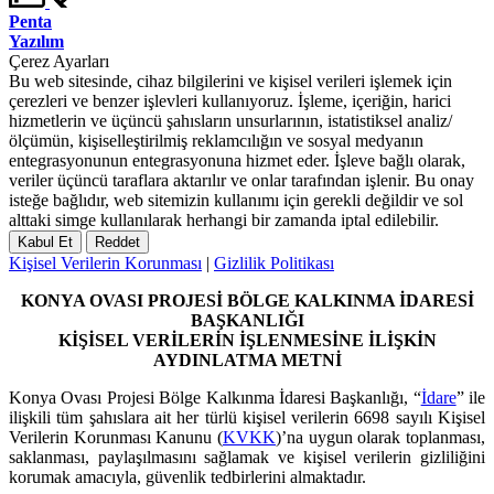
Penta
Yazılım
Çerez Ayarları
Bu web sitesinde, cihaz bilgilerini ve kişisel verileri işlemek için
çerezleri ve benzer işlevleri kullanıyoruz. İşleme, içeriğin, harici
hizmetlerin ve üçüncü şahısların unsurlarının, istatistiksel analiz/
ölçümün, kişiselleştirilmiş reklamcılığın ve sosyal medyanın
entegrasyonunun entegrasyonuna hizmet eder. İşleve bağlı olarak,
veriler üçüncü taraflara aktarılır ve onlar tarafından işlenir. Bu onay
isteğe bağlıdır, web sitemizin kullanımı için gerekli değildir ve sol
alttaki simge kullanılarak herhangi bir zamanda iptal edilebilir.
Kabul Et
Reddet
Kişisel Verilerin Korunması
|
Gizlilik Politikası
KONYA OVASI PROJESİ BÖLGE KALKINMA İDARESİ
BAŞKANLIĞI
KİŞİSEL VERİLERİN İŞLENMESİNE İLİŞKİN
AYDINLATMA METNİ
Konya Ovası Projesi Bölge Kalkınma İdaresi Başkanlığı, “
İdare
” ile
ilişkili tüm şahıslara ait her türlü kişisel verilerin 6698 sayılı Kişisel
Verilerin Korunması Kanunu (
KVKK
)’na uygun olarak toplanması,
saklanması, paylaşılmasını sağlamak ve kişisel verilerin gizliliğini
korumak amacıyla, güvenlik tedbirlerini almaktadır.