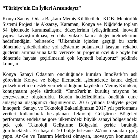
“Türkiye’nin En İyileri Arasındayız”
Konya Sanayi Odası Başkanı Memiş Kütükcü de, KOBİ Mentörlük
Sistemi Projesi ile Aksaray, Karaman, Konya ve Niğde’de toplam
54 işletmede kurumsallaşma düzeylerinin iyileştirilmesi, inovatif
yapıya kavuşturulması, ve daha yüksek katma değer üretmelerinin
hedeflendiğini belirterek; “Ülkemizin içinden geçtiği bu zorlu
dönemde şirketlerimize yol gösterme potansiyeli taşıyan, rekabet
güçlerini artırmalarına katkı verecek bu projenin özellikle böyle bir
dönemde hayata geçirilmesini çok kıymetli buluyoruz” şeklinde
konuştu.
Konya Sanayi Odasının öncülüğünde kurulan InnoPark’ın asli
görevinin Konya ve bölge illerindeki işletmelerde katma değeri
yüksek üretime destek vermek olduğunu kaydeden Memiş Kütükcü,
konuşmasını şöyle sürdürdü; “InnoPark’ın kuruluş misyonu bu
çerçevesinde oluşturuldu. Bugün hedeflediğimiz öncülük etme
anlayışına ulaştığımızı düşünüyoruz. 2016 yılında faaliyete geçen
Innopark, Sanayi ve Teknoloji Bakanlığımızın 2017 yılı performans
verileri kullanılarak hesaplanan Teknoloji Geliştirme Bölgeleri
performans endeksine göre ülkemizdeki büyük sanayi bölgesindeki
pek çok Teknoloji Geliştirme Bölgesini geride bıraktığı
görülmektedir. En başarılı 50 bölge listesine 24’üncü sıradan giriş
yaptı. Ar-Ge ve Tasarım Merkezi olmayan, inovasyon konusunda