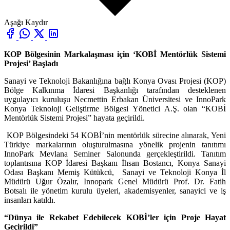
Aşağı Kaydır
KOP Bölgesinin Markalaşması için ‘KOBİ Mentörlük Sistemi
Projesi’ Başladı
Sanayi ve Teknoloji Bakanlığına bağlı Konya Ovası Projesi (KOP)
Bölge Kalkınma İdaresi Başkanlığı tarafından desteklenen
uygulayıcı kuruluşu Necmettin Erbakan Üniversitesi ve InnoPark
Konya Teknoloji Geliştirme Bölgesi Yönetici A.Ş. olan “KOBİ
Mentörlük Sistemi Projesi” hayata geçirildi.
KOP Bölgesindeki 54 KOBİ’nin mentörlük sürecine alınarak, Yeni
Türkiye markalarının oluşturulmasına yönelik projenin tanıtımı
InnoPark Mevlana Seminer Salonunda gerçekleştirildi. Tanıtım
toplantısına KOP İdaresi Başkanı İhsan Bostancı, Konya Sanayi
Odası Başkanı Memiş Kütükcü, Sanayi ve Teknoloji Konya İl
Müdürü Uğur Özalır, Innopark Genel Müdürü Prof. Dr. Fatih
Botsalı ile yönetim kurulu üyeleri, akademisyenler, sanayici ve iş
insanları katıldı.
“Dünya ile Rekabet Edebilecek KOBİ’ler için Proje Hayat
Geçirildi”