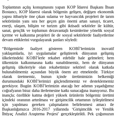
Toplantının açılış konuşmasını yapan KOP İdaresi Başkanı İhsan
Bostancı, KOP İdaresi olarak bölgenin gelişen, değişen ekonomik
yapısı itibariyle öne çıkan sulama ve hayvancılık projeleri ile tarım
sektörünün yanı sıra her geçen gün önemi artan sanayi, ticaret,
enerji, ulaşım, bilişim ve turizm gibi iktisadi sektörler ile kültür,
sanat, gençlik ve toplumun dezavantajlı kesimlerine yönelik sosyal
içerme ve kalkınma projeleri ile de sosyal sektörlerde faaliyetlerine
devam ettiklerini vurgulayarak şunları söyledi:
“Bölgemizde faaliyet gösteren KOBİ’lerimizin inovatif
yaklaşımlarla, iyi uygulamalar geliştirerek dünyanın gelişmiş
ülkelerindeki KOBİ’lerle rekabet edebilir hale gelmeleri; hem
ülkemizin kalkınmasına katkı sunabilmemiz, hem de dünyanın
gelişmiş ülkeleriyle olan rekabetimize sektörel olarak katkıda
bulunabilmemiz açısından büyük önem arz etmektedir. Türkiye
olarak üretmemiz, bunun içinde üretimimizin belkemiği
durumundaki KOBİ’lerimizi güçlendirmemiz ve desteklememiz
gerekiyor. Bugün KOBİ’lerimizin atacağı her adımın yaşadığımız
coğrafyanın biraz daha ilerlemesine katkı sunacağına inanıyoruz. Bu
inançla; özellikle katma değeri yüksek ürünlerin bölgemiz üretimi
içindeki oranının artırılması ve girişimcilik ortamının iyileştirilmesi
için yapılması gereken çalışmaların belirlenmesi amacı ile
Başkanlığımızca 2016-2017 yıllarında ‘Girişimcilik ve Yenilik
İhtiyaç Analizi Araştırma Projesi’ gerçekleştirildi. Pek çoğunuzun