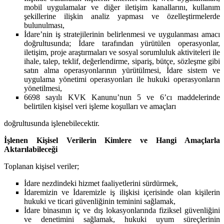
mobil uygulamalar ve diğer iletişim kanallarını, kullanım
şekillerine ilişkin analiz yapması ve özelleştirmelerde
bulunulması,
İdare’nin iş stratejilerinin belirlenmesi ve uygulanması amacı
doğrultusunda; İdare tarafından yürütülen operasyonlar,
iletişim, proje araştırmaları ve sosyal sorumluluk aktiviteleri ile
ihale, talep, teklif, değerlendirme, sipariş, bütçe, sözleşme gibi
satın alma operasyonlarının yürütülmesi, İdare sistem ve
uygulama yönetimi operasyonları ile hukuki operasyonların
yönetilmesi,
6698 sayılı KVK Kanunu’nun 5 ve 6’cı maddelerinde
belirtilen kişisel veri işleme koşulları ve amaçları
doğrultusunda işlenebilecektir.
İşlenen Kişisel Verilerin Kimlere ve Hangi Amaçlarla
Aktarılabileceği
Toplanan kişisel veriler;
İdare nezdindeki hizmet faaliyetlerini sürdürmek,
İdaremizin ve İdaremizle iş ilişkisi içerisinde olan kişilerin
hukuki ve ticari güvenliğinin teminini sağlamak,
İdare binasının iç ve dış lokasyonlarında fiziksel güvenliğini
ve denetimini sağlamak, hukuki uyum süreçlerinin