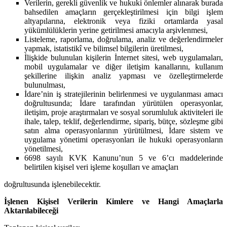
Verilerin, gerekli güvenlik ve hukuki önlemler alınarak burada
bahsedilen amaçların gerçekleştirilmesi için bilgi işlem
altyapılarına, elektronik veya fiziki ortamlarda yasal
yükümlülüklerin yerine getirilmesi amacıyla arşivlenmesi,
Listeleme, raporlama, doğrulama, analiz ve değerlendirmeler
yapmak, istatistikî ve bilimsel bilgilerin üretilmesi,
İlişkide bulunulan kişilerin İnternet sitesi, web uygulamaları,
mobil uygulamalar ve diğer iletişim kanallarını, kullanım
şekillerine ilişkin analiz yapması ve özelleştirmelerde
bulunulması,
İdare’nin iş stratejilerinin belirlenmesi ve uygulanması amacı
doğrultusunda; İdare tarafından yürütülen operasyonlar,
iletişim, proje araştırmaları ve sosyal sorumluluk aktiviteleri ile
ihale, talep, teklif, değerlendirme, sipariş, bütçe, sözleşme gibi
satın alma operasyonlarının yürütülmesi, İdare sistem ve
uygulama yönetimi operasyonları ile hukuki operasyonların
yönetilmesi,
6698 sayılı KVK Kanunu’nun 5 ve 6’cı maddelerinde
belirtilen kişisel veri işleme koşulları ve amaçları
doğrultusunda işlenebilecektir.
İşlenen Kişisel Verilerin Kimlere ve Hangi Amaçlarla
Aktarılabileceği