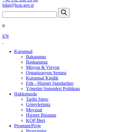
bilgi@kop.gov.tr
tr
EN
Kurumsal
Bakanımız
Başkanımız
Misyon & Vizyon
Organizasyon Şeması
Kurumsal Kimlik
Etik - Hizmet Standartları
Yönetim Sistemleri Politikası
Hakkımızda
Tarihi Süreç
Görevlerimiz
Mevzuat
Hizmet Binamız
KOP İlleri
Program/Proje
Programlar