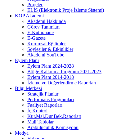
Projeler
ELİS (Elektronik Proje İzleme Sistemi)
KOP Akademi
Akademi Hakkında
Görev Tanımları
E-Kütüphane
E-Gazete
Kurumsal Eğitimler
Söyleşiler & Etkinlikler
Akademi YouTube
Eylem Planı
Eylem Planı 2024-2028
Bölge Kalkınma Programı 2021-2023
Eylem Planı 2014-2018
İzleme ve Değerlendirme Raporları
Bilgi Merkezi
Stratejik Planlar
Performans Programları
Faaliyet Raporları
İç Kontrol
Kur.Mal.Dur.Bek.Raporları
Mali Tablolar
Arabuluculuk Komisyonu
Medya
Haberler