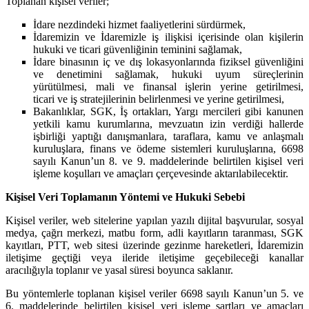
Toplanan kişisel veriler;
İdare nezdindeki hizmet faaliyetlerini sürdürmek,
İdaremizin ve İdaremizle iş ilişkisi içerisinde olan kişilerin
hukuki ve ticari güvenliğinin teminini sağlamak,
İdare binasının iç ve dış lokasyonlarında fiziksel güvenliğini
ve denetimini sağlamak, hukuki uyum süreçlerinin
yürütülmesi, mali ve finansal işlerin yerine getirilmesi,
ticari ve iş stratejilerinin belirlenmesi ve yerine getirilmesi,
Bakanlıklar, SGK, İş ortakları, Yargı mercileri gibi kanunen
yetkili kamu kurumlarına, mevzuatın izin verdiği hallerde
işbirliği yaptığı danışmanlara, taraflara, kamu ve anlaşmalı
kuruluşlara, finans ve ödeme sistemleri kuruluşlarına, 6698
sayılı Kanun’un 8. ve 9. maddelerinde belirtilen kişisel veri
işleme koşulları ve amaçları çerçevesinde aktarılabilecektir.
Kişisel Veri Toplamanın Yöntemi ve Hukuki Sebebi
Kişisel veriler, web sitelerine yapılan yazılı dijital başvurular, sosyal
medya, çağrı merkezi, matbu form, adli kayıtların taranması, SGK
kayıtları, PTT, web sitesi üzerinde gezinme hareketleri, İdaremizin
iletişime geçtiği veya ileride iletişime geçebileceği kanallar
aracılığıyla toplanır ve yasal süresi boyunca saklanır.
Bu yöntemlerle toplanan kişisel veriler 6698 sayılı Kanun’un 5. ve
6. maddelerinde belirtilen kişisel veri işleme şartları ve amaçları