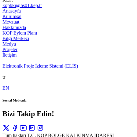
kopbki@hs01.kep.tr
Anasayfa
Kurumsal
Mevzuat
Hakkımızda
KOP Eylem Planı
Bilgi Merkezi
Medya
Projeler
İletişim
Elektronik Proje İzleme Sistemi (ELİS)
tr
EN
Sosyal Medyada
Bizi Takip Edin!
Tüm hakları T.C. KOP BÖLGE KALKINMA İDARESİ