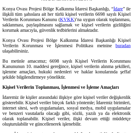
Konya Ovası Projesi Bölge Kalkınma İdaresi Başkanlığı, “
İdare
” ile
ilişkili tüm şahıslara ait her türlü kişisel verilerin 6698 sayılı Kişisel
Verilerin Korunması Kanunu (
KVKK
)’na uygun olarak toplanması,
saklanması, paylaşılmasını sağlamak ve kişisel verilerin gizliliğini
korumak amacıyla, güvenlik tedbirlerini almaktadır.
Konya Ovası Projesi Bölge Kalkınma İdaresi Başkanlığı Kişisel
Verilerin Korunması ve İşlenmesi Politikası metnine
buradan
ulaşabilirsiniz.
Bu metinle amacımız; 6698 sayılı Kişisel Verilerin Korunması
Kanununun 10. maddesi gereğince, kişisel verilerin alınma şekilleri,
işlenme amaçları, hukuki nedenleri ve haklar konularında şeffaf
şekilde bilgilendirmeye yöneliktir.
Kişisel Verilerin Toplanması, İşlenmesi ve İşleme Amaçları
İdaremiz ile kişiler arasındaki ilişkiye göre kişisel veriler değişkenlik
gösterebilir. Kişisel veriler birçok farklı yöntemle; İdaremiz birimleri,
internet sitesi, web uygulamaları, sosyal medya, mobil uygulamalar
ve benzeri vasıtalarla olacağı gibi, sözlü, yazılı ya da elektronik
olarak toplanabilir. Kişisel veriler, ilişki devam ettiği müddetçe
oluşturulabilir ve güncellenerek işlenebilir.