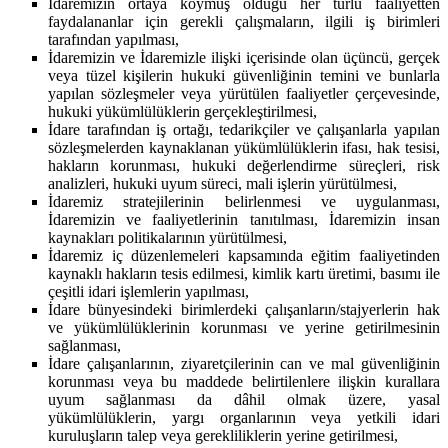
İdaremizin ortaya koymuş olduğu her türlü faaliyetten
faydalananlar için gerekli çalışmaların, ilgili iş birimleri
tarafından yapılması,
İdaremizin ve İdaremizle ilişki içerisinde olan üçüncü, gerçek
veya tüzel kişilerin hukuki güvenliğinin temini ve bunlarla
yapılan sözleşmeler veya yürütülen faaliyetler çerçevesinde,
hukuki yükümlülüklerin gerçekleştirilmesi,
İdare tarafından iş ortağı, tedarikçiler ve çalışanlarla yapılan
sözleşmelerden kaynaklanan yükümlülüklerin ifası, hak tesisi,
hakların korunması, hukuki değerlendirme süreçleri, risk
analizleri, hukuki uyum süreci, mali işlerin yürütülmesi,
İdaremiz stratejilerinin belirlenmesi ve uygulanması,
İdaremizin ve faaliyetlerinin tanıtılması, İdaremizin insan
kaynakları politikalarının yürütülmesi,
İdaremiz iç düzenlemeleri kapsamında eğitim faaliyetinden
kaynaklı hakların tesis edilmesi, kimlik kartı üretimi, basımı ile
çeşitli idari işlemlerin yapılması,
İdare bünyesindeki birimlerdeki çalışanların/stajyerlerin hak
ve yükümlülüklerinin korunması ve yerine getirilmesinin
sağlanması,
İdare çalışanlarının, ziyaretçilerinin can ve mal güvenliğinin
korunması veya bu maddede belirtilenlere ilişkin kurallara
uyum sağlanması da dâhil olmak üzere, yasal
yükümlülüklerin, yargı organlarının veya yetkili idari
kuruluşların talep veya gerekliliklerin yerine getirilmesi,