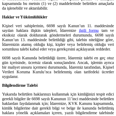
kapsamında bu metnin (1) ve (2) maddelerinde belirtilen amaçlarla
da işlenebilir ve aktarılabilir.
Haklar ve Yükümlülükler
Kişisel veri sahiplerinin, 6698 sayılı Kanun’un 11. maddesinde
sayılan haklara ilişkin talepleri, İdaremize
ilgili formu
tam ve
eksiksiz olarak doldurarak göndermeleri durumunda, 6698 sayılı
Kanun’un 13. maddesinde belirtildiği gibi, talebin niteliğine göre,
İdaremizin atamış olduğu kişi, kişiler veya belirlemiş olduğu veri
sorumlusu talebi kabul eder veya gerekçesini açıklayarak reddeder.
6698 sayılı Kanunda belirtildiği üzere, İdaremiz talebi en geç otuz
gün içerisinde, ücretsiz olarak sonuçlandırır. Ancak, işlemin ayrıca
bir maliyet unsuru içermesi durumunda, İdaremiz tarafından, Kişisel
Verileri Koruma Kurulu’nca belirlenmiş olan tarifedeki ücretler
uygulanır.
Bilgilendirme Talebi
Yukarıda belirtilen haklarınızı kullanmak için kimliğinizi tespit edici
gerekli bilgiler ile 6698 sayılı Kanunun 11’inci maddesinde belirtilen
haklardan faydalanmak için; İdaremize, KVK Kanunu kapsamında,
kimlik bilgilerine dair gerekli bilgi ve belge ile kanunda belirtilmiş
haklara yönelik açıklamaları içeren, yazılı bilgilendirme talebinde