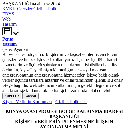
BAŞKANLIĞI'na aittir © 2024
KVKK
Çerezler
Gizlilik Politikası
EBYS
Web
Tasarım
Penta
Yazılım
Çerez Ayarları
Bu web sitesinde, cihaz bilgilerini ve kişisel verileri işlemek için
çerezleri ve benzer işlevleri kullanıyoruz. İşleme, içeriğin, harici
hizmetlerin ve üçüncü şahısların unsurlarının, istatistiksel analiz/
ölçümün, kişiselleştirilmiş reklamcılığın ve sosyal medyanın
entegrasyonunun entegrasyonuna hizmet eder. İşleve bağlı olarak,
veriler üçüncü taraflara aktarılır ve onlar tarafından işlenir. Bu onay
isteğe bağlıdır, web sitemizin kullanımı için gerekli değildir ve sol
alttaki simge kullanılarak herhangi bir zamanda iptal edilebilir.
Kabul Et
Reddet
Kişisel Verilerin Korunması
|
Gizlilik Politikası
KONYA OVASI PROJESİ BÖLGE KALKINMA İDARESİ
BAŞKANLIĞI
KİŞİSEL VERİLERİN İŞLENMESİNE İLİŞKİN
AYDINLATMA METNİ