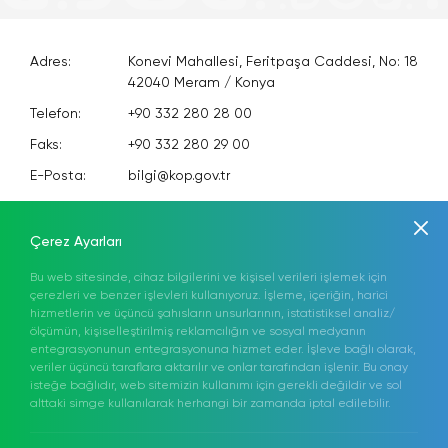
Adres:
Konevi Mahallesi, Feritpaşa Caddesi, No: 18
42040 Meram / Konya
Telefon:
+90 332 280 28 00
Faks:
+90 332 280 29 00
E-Posta:
bilgi@kop.gov.tr
KEP:
kopbki@hs01.kep.tr
Anasayfa
Kurumsal
Mevzuat
Hakkımızda
KOP Eylem Planı
Çerez Ayarları
Bilgi Merkezi
Medya
Projeler
İletişim
Bu web sitesinde, cihaz bilgilerini ve kişisel verileri işlemek için
çerezleri ve benzer işlevleri kullanıyoruz. İşleme, içeriğin, harici
hizmetlerin ve üçüncü şahısların unsurlarının, istatistiksel analiz/
Elektronik Proje İzleme Sistemi (ELİS)
TR
ölçümün, kişiselleştirilmiş reklamcılığın ve sosyal medyanın
entegrasyonunun entegrasyonuna hizmet eder. İşleve bağlı olarak,
Sosyal Medyada
veriler üçüncü taraflara aktarılır ve onlar tarafından işlenir. Bu onay
isteğe bağlıdır, web sitemizin kullanımı için gerekli değildir ve sol
Bizi Takip Edin!
alttaki simge kullanılarak herhangi bir zamanda iptal edilebilir.