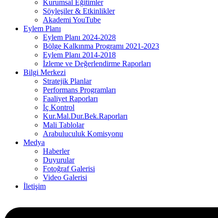
Kurumsal Eğitimler
Söyleşiler & Etkinlikler
Akademi YouTube
Eylem Planı
Eylem Planı 2024-2028
Bölge Kalkınma Programı 2021-2023
Eylem Planı 2014-2018
İzleme ve Değerlendirme Raporları
Bilgi Merkezi
Stratejik Planlar
Performans Programları
Faaliyet Raporları
İç Kontrol
Kur.Mal.Dur.Bek.Raporları
Mali Tablolar
Arabuluculuk Komisyonu
Medya
Haberler
Duyurular
Fotoğraf Galerisi
Video Galerisi
İletişim