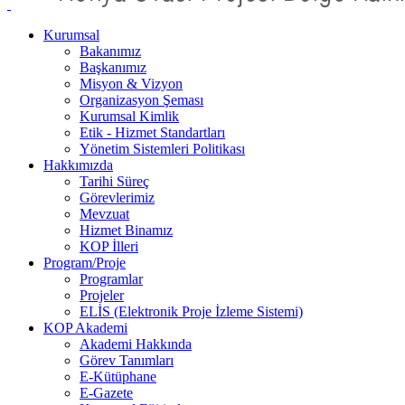
Kurumsal
Bakanımız
Başkanımız
Misyon & Vizyon
Organizasyon Şeması
Kurumsal Kimlik
Etik - Hizmet Standartları
Yönetim Sistemleri Politikası
Hakkımızda
Tarihi Süreç
Görevlerimiz
Mevzuat
Hizmet Binamız
KOP İlleri
Program/Proje
Programlar
Projeler
ELİS (Elektronik Proje İzleme Sistemi)
KOP Akademi
Akademi Hakkında
Görev Tanımları
E-Kütüphane
E-Gazete