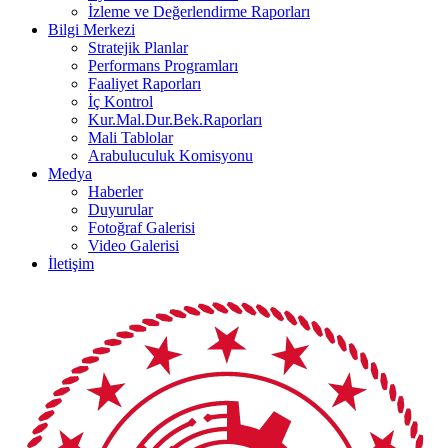
İzleme ve Değerlendirme Raporları
Bilgi Merkezi
Stratejik Planlar
Performans Programları
Faaliyet Raporları
İç Kontrol
Kur.Mal.Dur.Bek.Raporları
Mali Tablolar
Arabuluculuk Komisyonu
Medya
Haberler
Duyurular
Fotoğraf Galerisi
Video Galerisi
İletişim