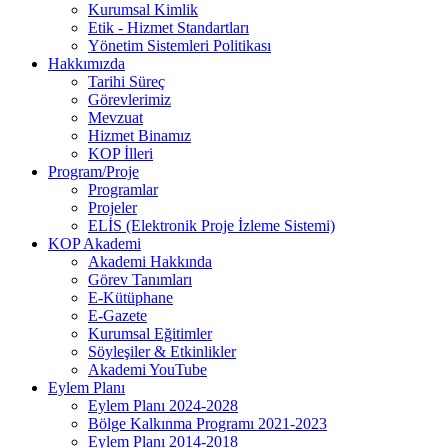
Kurumsal Kimlik
Etik - Hizmet Standartları
Yönetim Sistemleri Politikası
Hakkımızda
Tarihi Süreç
Görevlerimiz
Mevzuat
Hizmet Binamız
KOP İlleri
Program/Proje
Programlar
Projeler
ELİS (Elektronik Proje İzleme Sistemi)
KOP Akademi
Akademi Hakkında
Görev Tanımları
E-Kütüphane
E-Gazete
Kurumsal Eğitimler
Söyleşiler & Etkinlikler
Akademi YouTube
Eylem Planı
Eylem Planı 2024-2028
Bölge Kalkınma Programı 2021-2023
Eylem Planı 2014-2018