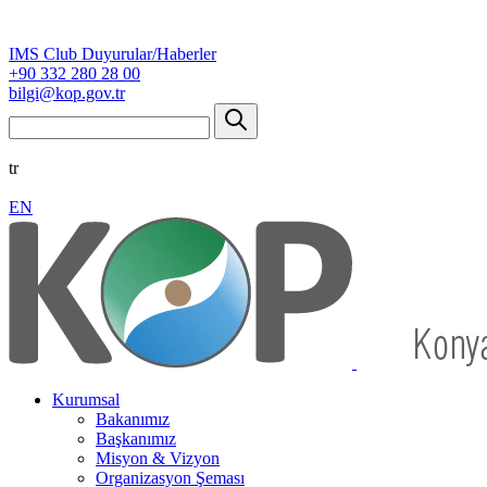
IMS Club Duyurular/Haberler
+90 332 280 28 00
bilgi@kop.gov.tr
tr
EN
Kurumsal
Bakanımız
Başkanımız
Misyon & Vizyon
Organizasyon Şeması