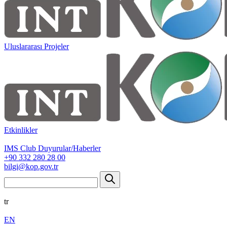
Uluslararası Projeler
Etkinlikler
IMS Club Duyurular/Haberler
+90 332 280 28 00
bilgi@kop.gov.tr
tr
EN