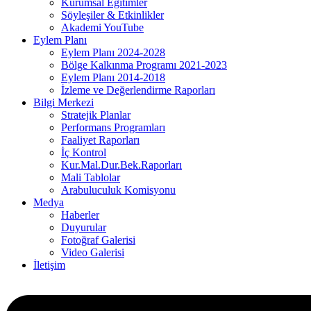
Kurumsal Eğitimler
Söyleşiler & Etkinlikler
Akademi YouTube
Eylem Planı
Eylem Planı 2024-2028
Bölge Kalkınma Programı 2021-2023
Eylem Planı 2014-2018
İzleme ve Değerlendirme Raporları
Bilgi Merkezi
Stratejik Planlar
Performans Programları
Faaliyet Raporları
İç Kontrol
Kur.Mal.Dur.Bek.Raporları
Mali Tablolar
Arabuluculuk Komisyonu
Medya
Haberler
Duyurular
Fotoğraf Galerisi
Video Galerisi
İletişim