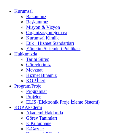
Kurumsal
Bakanımız
Başkanımız
Misyon & Vizyon
Organizasyon Şeması
Kurumsal Kimlik
Etik - Hizmet Standartları
Yönetim Sistemleri Politikası
Hakkımızda
Tarihi Süreç
Görevlerimiz
Mevzuat
Hizmet Binamız
KOP İlleri
Program/Proje
Programlar
Projeler
ELİS (Elektronik Proje İzleme Sistemi)
KOP Akademi
Akademi Hakkında
Görev Tanımları
E-Kütüphane
E-Gazete