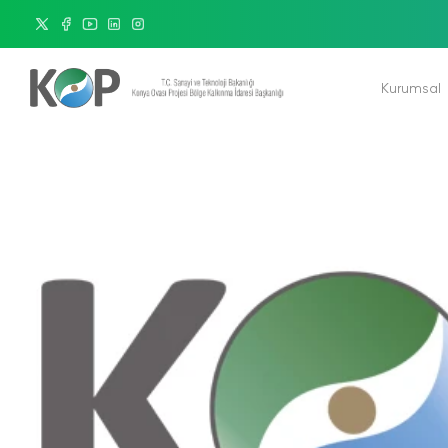
Kurumsal
Bakanımız
Başkanımız
Misyon & Vizyon
Organizasyon Şemas
Kurumsal Kimlik
K
Etik - Hizmet Standar
Yönetim Sistemleri Po