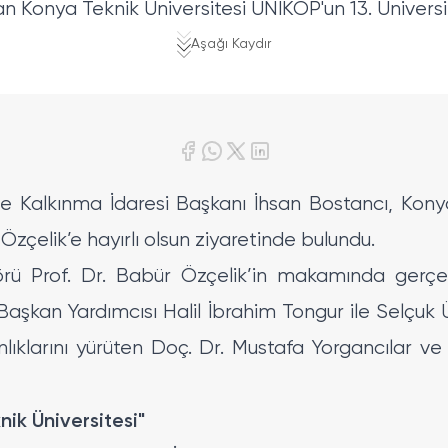
an Konya Teknik Üniversitesi UNİKOP'un 13. Üniversi
Aşağı Kaydır
e Kalkınma İdaresi Başkanı İhsan Bostancı, Konya
zçelik’e hayırlı olsun ziyaretinde bulundu.
törü Prof. Dr. Babür Özçelik’in makamında gerç
Başkan Yardımcısı Halil İbrahim Tongur ile Selçuk 
klarını yürüten Doç. Dr. Mustafa Yorgancılar v
nik Üniversitesi"