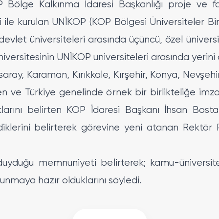
 Bölge Kalkınma İdaresi Başkanlığı proje ve fa
i ile kurulan UNİKOP (KOP Bölgesi Üniversiteler Bir
evlet üniversiteleri arasında üçüncü, özel üniversi
versitesinin UNİKOP üniversiteleri arasında yerini al
saray, Karaman, Kırıkkale, Kırşehir, Konya, Nevşeh
üten ve Türkiye genelinde örnek bir birlikteliğe im
ıklarını belirten KOP İdaresi Başkanı İhsan Bost
diklerini belirterek görevine yeni atanan Rektör 
uyduğu memnuniyeti belirterek; kamu-üniversite i
sunmaya hazır olduklarını söyledi.