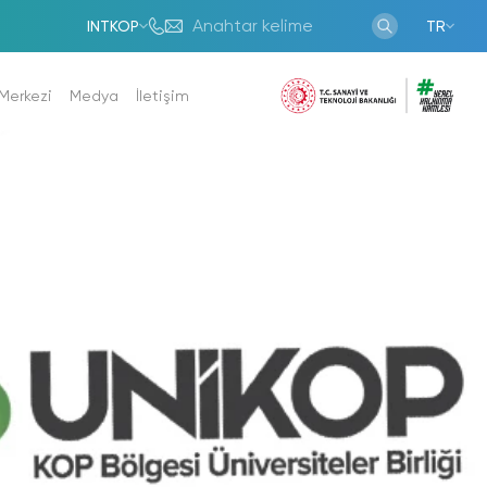
INTKOP
TR
 Merkezi
Medya
İletişim
anlar
Haberler
023
Programları
Duyurular
orları
Fotoğraf Galerisi
rı
Video Galerisi
Bek.Raporları
r
uk Komisyonu