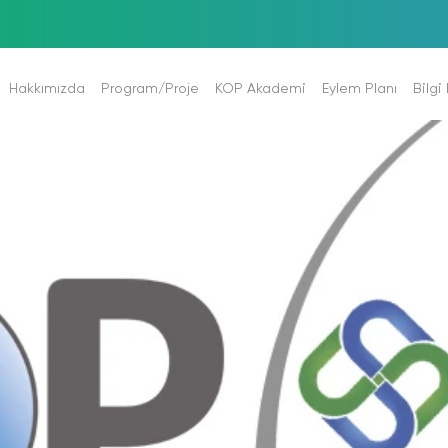
Hakkımızda
Program/Proje
KOP Akademi
Eylem Planı
Bilgi
Tarihi Süreç
Programlar
Akademi Hakkında
Eylem Planı 2024-2028
Stratejik Pl
Görevlerimiz
Projeler
Görev Tanımları
Bölge Kalkınma Programı 2021-2
Performans 
Mevzuat
ELİS (Elektronik Proje İzleme Sistemi)
E-Kütüphane
Eylem Planı 2014-2018
Faaliyet Rap
ı
Hizmet Binamız
E-Gazete
İzleme ve Değerlendirme Raporla
İç Kontrol
OP İlleri
Kurumsal Eğitimler
Kur.Mal.Dur.
tları
Söyleşiler & Etkinlikler
Mali Tablola
litikası
Akademi YouTube
Arabulucul