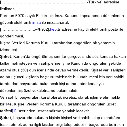
[………………………………………………………..-Türkiye] adresine
iletilmesi,
Formun 5070 sayılı Elektronik İmza Kanunu kapsamında düzenlenen
güvenli elektronik
imza
ile imzalanarak
[……………………..@hs02].
kep
.tr adresine kayıtlı elektronik posta ile
gönderilmesi,
Kişisel Verileri Koruma Kurulu tarafından öngörülen bir yöntemin
izlenmesi.
Şirket
, Kanun’da öngörülmüş sınırlar çerçevesinde söz konusu hakları
kullanmak isteyen veri sahiplerine, yine Kanun’da öngörülen şekilde
azami otuz (30) gün içerisinde cevap vermektedir. Kişisel veri sahipleri
adına üçüncü kişilerin başvuru talebinde bulunabilmesi için veri sahibi
tarafından başvuruda bulunacak kişi adına noter kanalıyla
düzenlenmiş özel vekâletname bulunmalıdır.
Veri sahibi başvuruları kural olarak ücretsiz olarak işleme alınmakla
birlikte, Kişisel Verileri Koruma Kurulu tarafından öngörülen ücret
tarifesi
[1]
üzerinden ücretlendirme yapılabilecektir.
Şirket
, başvuruda bulunan kişinin kişisel veri sahibi olup olmadığını
tespit etmek adına ilgili kişiden bilgi talep edebilir, başvuruda belirtilen