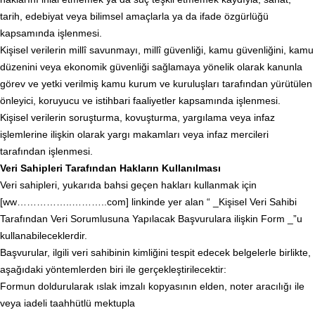
tarih, edebiyat veya bilimsel amaçlarla ya da ifade özgürlüğü
kapsamında işlenmesi.
Kişisel verilerin millî savunmayı, millî güvenliği, kamu güvenliğini, kamu
düzenini veya ekonomik güvenliği sağlamaya yönelik olarak kanunla
görev ve yetki verilmiş kamu kurum ve kuruluşları tarafından yürütülen
önleyici, koruyucu ve istihbari faaliyetler kapsamında işlenmesi.
Kişisel verilerin soruşturma, kovuşturma, yargılama veya infaz
işlemlerine ilişkin olarak yargı makamları veya infaz mercileri
tarafından işlenmesi.
Veri Sahipleri Tarafından Hakların Kullanılması
Veri sahipleri, yukarıda bahsi geçen hakları kullanmak için
[ww……………..………..com] linkinde yer alan “ _Kişisel Veri Sahibi
Tarafından Veri Sorumlusuna Yapılacak Başvurulara ilişkin Form _”u
kullanabileceklerdir.
Başvurular, ilgili veri sahibinin kimliğini tespit edecek belgelerle birlikte,
aşağıdaki yöntemlerden biri ile gerçekleştirilecektir:
Formun doldurularak ıslak imzalı kopyasının elden, noter aracılığı ile
veya iadeli taahhütlü mektupla