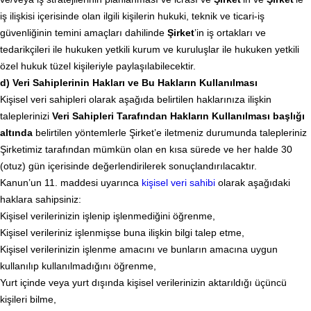
iş ilişkisi içerisinde olan ilgili kişilerin hukuki, teknik ve ticari-iş
güvenliğinin temini amaçları dahilinde
Şirket
’in iş ortakları ve
tedarikçileri ile hukuken yetkili kurum ve kuruluşlar ile hukuken yetkili
özel hukuk tüzel kişileriyle paylaşılabilecektir.
d) Veri Sahiplerinin Hakları ve Bu Hakların Kullanılması
Kişisel veri sahipleri olarak aşağıda belirtilen haklarınıza ilişkin
taleplerinizi
Veri Sahipleri Tarafından Hakların Kullanılması başlığı
altında
belirtilen yöntemlerle Şirket’e iletmeniz durumunda talepleriniz
Şirketimiz tarafından mümkün olan en kısa sürede ve her halde 30
(otuz) gün içerisinde değerlendirilerek sonuçlandırılacaktır.
Kanun’un 11. maddesi uyarınca
kişisel veri sahibi
olarak aşağıdaki
haklara sahipsiniz:
Kişisel verilerinizin işlenip işlenmediğini öğrenme,
Kişisel verileriniz işlenmişse buna ilişkin bilgi talep etme,
Kişisel verilerinizin işlenme amacını ve bunların amacına uygun
kullanılıp kullanılmadığını öğrenme,
Yurt içinde veya yurt dışında kişisel verilerinizin aktarıldığı üçüncü
kişileri bilme,