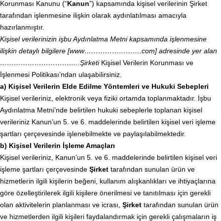
Korunması Kanunu (“
Kanun
”) kapsamında kişisel verilerinin Şirket
tarafından işlenmesine ilişkin olarak aydınlatılması amacıyla
hazırlanmıştır.
Kişisel verilerinizin işbu Aydınlatma Metni kapsamında işlenmesine
ilişkin detaylı bilgilere [www…………………….com] adresinde yer alan
……………………………..Şirketi
Kişisel Verilerin Korunması ve
İşlenmesi Politikası’ndan ulaşabilirsiniz.
a) Kişisel Verilerin Elde Edilme Yöntemleri ve Hukuki Sebepleri
Kişisel verileriniz, elektronik veya fiziki ortamda toplanmaktadır. İşbu
Aydınlatma Metni’nde belirtilen hukuki sebeplerle toplanan kişisel
verileriniz Kanun’un 5. ve 6. maddelerinde belirtilen kişisel veri işleme
şartları çerçevesinde işlenebilmekte ve paylaşılabilmektedir.
b) Kişisel Verilerin İşleme Amaçları
Kişisel verileriniz, Kanun’un 5. ve 6. maddelerinde belirtilen kişisel veri
işleme şartları çerçevesinde
Şirket
tarafından sunulan ürün ve
hizmetlerin ilgili kişilerin beğeni, kullanım alışkanlıkları ve ihtiyaçlarına
göre özelleştirilerek ilgili kişilere önerilmesi ve tanıtılması için gerekli
olan aktivitelerin planlanması ve icrası,
Şirket
tarafından sunulan ürün
ve hizmetlerden ilgili kişileri faydalandırmak için gerekli çalışmaların iş