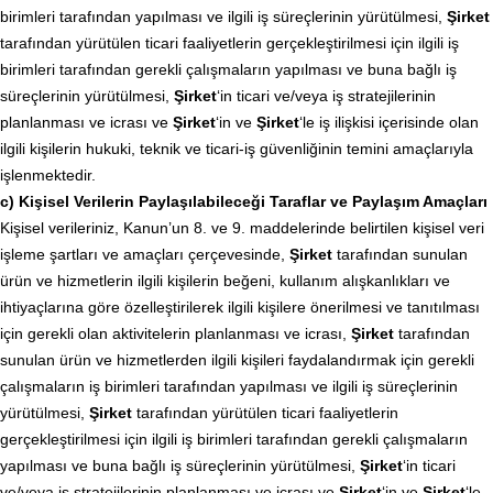
birimleri tarafından yapılması ve ilgili iş süreçlerinin yürütülmesi,
Şirket
tarafından yürütülen ticari faaliyetlerin gerçekleştirilmesi için ilgili iş
birimleri tarafından gerekli çalışmaların yapılması ve buna bağlı iş
süreçlerinin yürütülmesi,
Şirket
‘in ticari ve/veya iş stratejilerinin
planlanması ve icrası ve
Şirket
‘in ve
Şirket
‘le iş ilişkisi içerisinde olan
ilgili kişilerin hukuki, teknik ve ticari-iş güvenliğinin temini amaçlarıyla
işlenmektedir.
c) Kişisel Verilerin Paylaşılabileceği Taraflar ve Paylaşım Amaçları
Kişisel verileriniz, Kanun’un 8. ve 9. maddelerinde belirtilen kişisel veri
işleme şartları ve amaçları çerçevesinde,
Şirket
tarafından sunulan
ürün ve hizmetlerin ilgili kişilerin beğeni, kullanım alışkanlıkları ve
ihtiyaçlarına göre özelleştirilerek ilgili kişilere önerilmesi ve tanıtılması
için gerekli olan aktivitelerin planlanması ve icrası,
Şirket
tarafından
sunulan ürün ve hizmetlerden ilgili kişileri faydalandırmak için gerekli
çalışmaların iş birimleri tarafından yapılması ve ilgili iş süreçlerinin
yürütülmesi,
Şirket
tarafından yürütülen ticari faaliyetlerin
gerçekleştirilmesi için ilgili iş birimleri tarafından gerekli çalışmaların
yapılması ve buna bağlı iş süreçlerinin yürütülmesi,
Şirket
‘in ticari
ve/veya iş stratejilerinin planlanması ve icrası ve
Şirket
‘in ve
Şirket
‘le