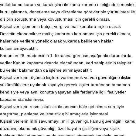
yetkili kamu kurum ve kuruluşları ile kamu kurumu niteliğindeki meslek
kuruluşlarınca, denetleme veya düzenleme görevlerinin yürütülmesi ile
disiplin soruşturma veya kovuşturması için gerekli olması,
Kişisel veri işlemenin bütçe, vergi ve mali konulara ilişkin olarak
Devletin ekonomik ve mali çıkarlarının korunması için gerekli olması,
hallerinde verilere yönelik olarak yukarıda belirlenen haklar
kullanılamayacaktır.
Kanun’un 28. maddesinin 1. fıkrasına göre ise aşağıdaki durumlarda
veriler Kanun kapsamı dışında olacağından, veri sahiplerinin talepleri
bu veriler bakımından da işleme alınmayacaktır:
Kişisel verilerin, üçüncü kişilere verilmemek ve veri güvenliğine ilişkin
yükümlülüklere uyulmak kaydıyla gerçek kişiler tarafından tamamen
kendisiyle veya aynı konutta yaşayan aile fertleriyle ilgili faaliyetler
kapsamında işlenmesi.
Kişisel verilerin resmi istatistik ile anonim hâle getirilmek suretiyle
araştırma, planlama ve istatistik gibi amaçlarla işlenmesi.
Kişisel verilerin millî savunmayı, millî güvenliği, kamu güvenliğini, kamu
düzenini, ekonomik güvenliği, özel hayatın gizliliğini veya kişilik
haklarını ihlal etmemek ya da suç teşkil etmemek kaydıyla, sanat,