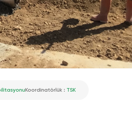
ilitasyonu
Koordinatörlük :
TSK