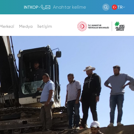
INTKOP
TR
 Merkezi
Medya
İletişim
anlar
Haberler
023
Programları
Duyurular
orları
Fotoğraf Galerisi
rı
Video Galerisi
Bek.Raporları
r
uk Komisyonu