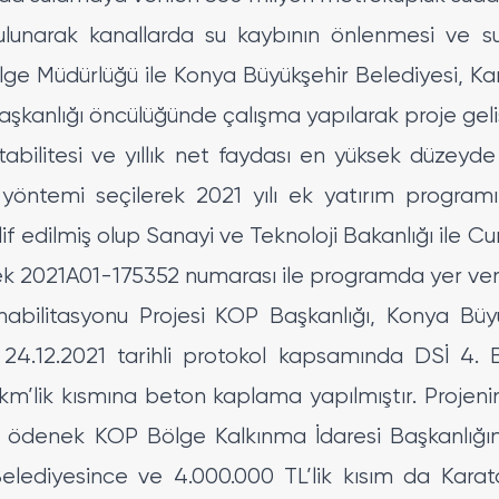
unarak kanallarda su kaybının önlenmesi ve 
ölge Müdürlüğü ile Konya Büyükşehir Belediyesi, K
şkanlığı öncülüğünde çalışma yapılarak proje gelişt
bilitesi ve yıllık net faydası en yüksek düzeyd
yöntemi seçilerek 2021 yılı ek yatırım program
lif edilmiş olup Sanayi ve Teknoloji Bakanlığı ile C
k 2021A01-175352 numarası ile programda yer veril
abilitasyonu Projesi KOP Başkanlığı, Konya Büyü
24.12.2021 tarihli protokol kapsamında DSİ 4.
km’lik kısmına beton kaplama yapılmıştır. Projen
na ödenek KOP Bölge Kalkınma İdaresi Başkanlığım
Belediyesince ve 4.000.000 TL’lik kısım da Kar