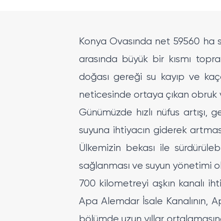
Konya Ovasında net 59560 ha su
arasında büyük bir kısmı toprak 
doğası gereği su kayıp ve kaça
neticesinde ortaya çıkan obruk 
Günümüzde hızlı nüfus artışı, ge
suyuna ihtiyacın giderek artması
Ülkemizin bekası ile sürdürüleb
sağlanması ve suyun yönetimi ol
700 kilometreyi aşkın kanalı ih
Apa Alemdar İsale Kanalının, A
bölümde uzun yıllar ortalaması