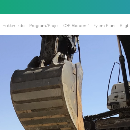
Hakkımızda
Program/Proje
KOP Akademi
Eylem Planı
Bilgi
Tarihi Süreç
Programlar
Akademi Hakkında
Eylem Planı 2024-2028
Stratejik Pl
Görevlerimiz
Projeler
Görev Tanımları
Bölge Kalkınma Programı 2021-2
Performans 
Mevzuat
ELİS (Elektronik Proje İzleme Sistemi)
E-Kütüphane
Eylem Planı 2014-2018
Faaliyet Rap
ı
Hizmet Binamız
E-Gazete
İzleme ve Değerlendirme Raporla
İç Kontrol
OP İlleri
Kurumsal Eğitimler
Kur.Mal.Dur.
tları
Söyleşiler & Etkinlikler
Mali Tablola
litikası
Akademi YouTube
Arabulucul