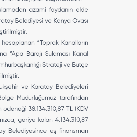
sulamadan azami faydanın elde
aratay Belediyesi ve Konya Ovası
irilmiştir.
e hesaplanan “Toprak Kanalların
ına “Apa Barajı Sulaması Kanal
umhurbaşkanlığı Strateji ve Bütçe
miştir.
kşehir ve Karatay Belediyeleri
 Bölge Müdürlüğümüz tarafından
in ödeneği 38.134.310,87 TL (KDV
ızca, geriye kalan 4.134.310,87
atay Belediyesince eş finansman