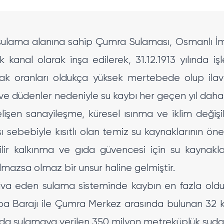
lama alanına sahip Çumra Sulaması, Osmanlı İmp
kanal olarak inşa edilerek, 31.12.1913 yılında iş
k oranları oldukça yüksek mertebede olup ilave 
ve düdenler nedeniyle su kaybı her geçen yıl daha
lişen sanayileşme, küresel ısınma ve iklim değişi
 sebebiyle kısıtlı olan temiz su kaynaklarının ön
ilir kalkınma ve gıda güvencesi için su kaynaklar
mazsa olmaz bir unsur haline gelmiştir.
tiva eden sulama sisteminde kaybın en fazla oldu
pa Barajı ile Çumra Merkez arasında bulunan 32
nda sulamaya verilen 350 milyon metreküplük suda