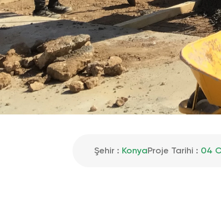
Şehir :
Konya
Proje Tarihi :
04 O