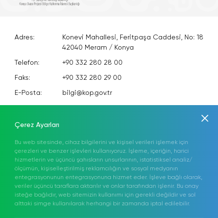
Adres:
Konevi Mahallesi, Feritpaşa Caddesi, No: 18
42040 Meram / Konya
Telefon:
+90 332 280 28 00
Faks:
+90 332 280 29 00
E-Posta:
bilgi@kop.gov.tr
KEP:
kopbki@hs01.kep.tr
Anasayfa
Kurumsal
Mevzuat
Hakkımızda
KOP Eylem Planı
Çerez Ayarları
Bilgi Merkezi
Medya
Projeler
İletişim
Bu web sitesinde, cihaz bilgilerini ve kişisel verileri işlemek için
çerezleri ve benzer işlevleri kullanıyoruz. İşleme, içeriğin, harici
hizmetlerin ve üçüncü şahısların unsurlarının, istatistiksel analiz/
Elektronik Proje İzleme Sistemi (ELİS)
TR
ölçümün, kişiselleştirilmiş reklamcılığın ve sosyal medyanın
entegrasyonunun entegrasyonuna hizmet eder. İşleve bağlı olarak,
Sosyal Medyada
veriler üçüncü taraflara aktarılır ve onlar tarafından işlenir. Bu onay
isteğe bağlıdır, web sitemizin kullanımı için gerekli değildir ve sol
Bizi Takip Edin!
alttaki simge kullanılarak herhangi bir zamanda iptal edilebilir.