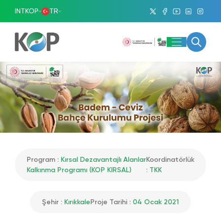
INTKOP
TR
Program :
Kırsal Dezavantajlı Alanlar
Koordinatörlük
Kalkınma Programı (KOP KIRSAL)
:
TKK
Şehir :
Kırıkkale
Proje Tarihi :
04 Ocak 2021