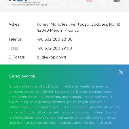
Adres:
Konevi Mahallesi, Feritpaşa Caddesi, No: 18
42040 Meram / Konya
Telefon:
+90 332 280 28 00
Faks:
+90 332 280 29 00
E-Posta:
bilgi@kop.gov.tr
KEP:
kopbki@hs01.kep.tr
Anasayfa
Kurumsal
Mevzuat
Hakkımızda
KOP Eylem Planı
Çerez Ayarları
Bilgi Merkezi
Medya
Projeler
İletişim
Bu web sitesinde, cihaz bilgilerini ve kişisel verileri işlemek için
çerezleri ve benzer işlevleri kullanıyoruz. İşleme, içeriğin, harici
hizmetlerin ve üçüncü şahısların unsurlarının, istatistiksel analiz/
Elektronik Proje İzleme Sistemi (ELİS)
TR
ölçümün, kişiselleştirilmiş reklamcılığın ve sosyal medyanın
entegrasyonunun entegrasyonuna hizmet eder. İşleve bağlı olarak,
Sosyal Medyada
veriler üçüncü taraflara aktarılır ve onlar tarafından işlenir. Bu onay
isteğe bağlıdır, web sitemizin kullanımı için gerekli değildir ve sol
Bizi Takip Edin!
alttaki simge kullanılarak herhangi bir zamanda iptal edilebilir.