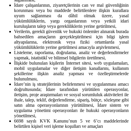
İdare çalışanlarının, ziyaretçilerinin can ve mal güvenliğinin
korunması veya bu maddede belirtilenlere ilişkin kurallara
uyum sağlanması da dâhil olmak üzere, yasal
yükümlülüklerin, yargı organlarının veya yetkili idari
kuruluşların talep veya gerekliliklerin yerine getirilmesi,
Verilerin, gerekli güvenlik ve hukuki önlemler alınarak burada
bahsedilen amaçların gerçekleştirilmesi için bilgi işlem
altyapılarına, elektronik veya fiziki ortamlarda yasal
yükümlülüklerin yerine getirilmesi amacıyla arşivlenmesi,
Listeleme, raporlama, doğrulama, analiz ve değerlendirmeler
yapmak, istatistikî ve bilimsel bilgilerin üretilmesi,
İlişkide bulunulan kişilerin İnternet sitesi, web uygulamaları,
mobil uygulamalar ve diğer iletişim kanallarını, kullanım
şekillerine ilişkin analiz yapması ve özelleştirmelerde
bulunulması,
İdare’nin iş stratejilerinin belirlenmesi ve uygulanması amacı
doğrultusunda; İdare tarafından yürütülen operasyonlar,
iletişim, proje araştırmaları ve sosyal sorumluluk aktiviteleri ile
ihale, talep, teklif, değerlendirme, sipariş, bütçe, sözleşme gibi
satın alma operasyonlarının yürütülmesi, İdare sistem ve
uygulama yönetimi operasyonları ile hukuki operasyonların
yönetilmesi,
6698 sayılı KVK Kanunu’nun 5 ve 6’cı maddelerinde
belirtilen kişisel veri işleme koşulları ve amaçları