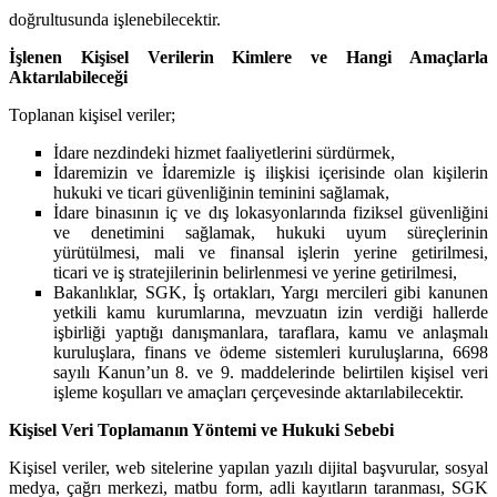
doğrultusunda işlenebilecektir.
İşlenen Kişisel Verilerin Kimlere ve Hangi Amaçlarla
Aktarılabileceği
Toplanan kişisel veriler;
İdare nezdindeki hizmet faaliyetlerini sürdürmek,
İdaremizin ve İdaremizle iş ilişkisi içerisinde olan kişilerin
hukuki ve ticari güvenliğinin teminini sağlamak,
İdare binasının iç ve dış lokasyonlarında fiziksel güvenliğini
ve denetimini sağlamak, hukuki uyum süreçlerinin
yürütülmesi, mali ve finansal işlerin yerine getirilmesi,
ticari ve iş stratejilerinin belirlenmesi ve yerine getirilmesi,
Bakanlıklar, SGK, İş ortakları, Yargı mercileri gibi kanunen
yetkili kamu kurumlarına, mevzuatın izin verdiği hallerde
işbirliği yaptığı danışmanlara, taraflara, kamu ve anlaşmalı
kuruluşlara, finans ve ödeme sistemleri kuruluşlarına, 6698
sayılı Kanun’un 8. ve 9. maddelerinde belirtilen kişisel veri
işleme koşulları ve amaçları çerçevesinde aktarılabilecektir.
Kişisel Veri Toplamanın Yöntemi ve Hukuki Sebebi
Kişisel veriler, web sitelerine yapılan yazılı dijital başvurular, sosyal
medya, çağrı merkezi, matbu form, adli kayıtların taranması, SGK