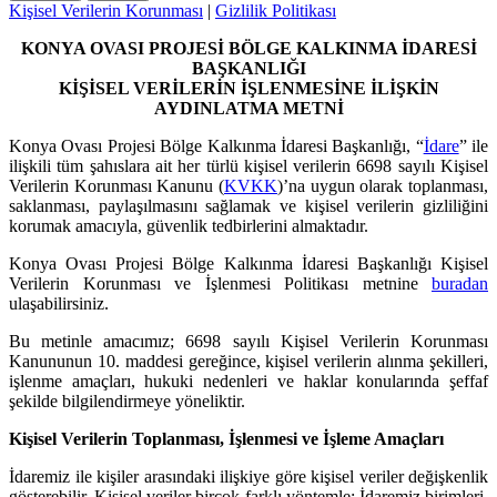
Kişisel Verilerin Korunması
|
Gizlilik Politikası
KONYA OVASI PROJESİ BÖLGE KALKINMA İDARESİ
BAŞKANLIĞI
KİŞİSEL VERİLERİN İŞLENMESİNE İLİŞKİN
AYDINLATMA METNİ
Konya Ovası Projesi Bölge Kalkınma İdaresi Başkanlığı, “
İdare
” ile
ilişkili tüm şahıslara ait her türlü kişisel verilerin 6698 sayılı Kişisel
Verilerin Korunması Kanunu (
KVKK
)’na uygun olarak toplanması,
saklanması, paylaşılmasını sağlamak ve kişisel verilerin gizliliğini
korumak amacıyla, güvenlik tedbirlerini almaktadır.
Konya Ovası Projesi Bölge Kalkınma İdaresi Başkanlığı Kişisel
Verilerin Korunması ve İşlenmesi Politikası metnine
buradan
ulaşabilirsiniz.
Bu metinle amacımız; 6698 sayılı Kişisel Verilerin Korunması
Kanununun 10. maddesi gereğince, kişisel verilerin alınma şekilleri,
işlenme amaçları, hukuki nedenleri ve haklar konularında şeffaf
şekilde bilgilendirmeye yöneliktir.
Kişisel Verilerin Toplanması, İşlenmesi ve İşleme Amaçları
İdaremiz ile kişiler arasındaki ilişkiye göre kişisel veriler değişkenlik
gösterebilir. Kişisel veriler birçok farklı yöntemle; İdaremiz birimleri,