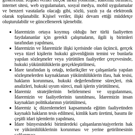
internet sitesi, web uygulamaları, sosyal medya, mobil uygulamalar
ve benzeri vasıtalarla olacağı gibi, sözlü, yazılı ya da elektronik
olarak toplanabilir. Kişisel veriler, ilişki devam ettiği müddetçe
oluşturulabilir ve güncellenerek işlenebilir.
İdaremizin ortaya koymuş olduğu her türlü faaliyetten
faydalananlar için gerekli çalışmaların, ilgili iş birimleri
tarafından yapılması,
İdaremizin ve İdaremizle ilişki içerisinde olan üçüncü, gerçek
veya tüzel kişilerin hukuki güvenliğinin temini ve bunlarla
yapılan sözleşmeler veya yürütülen faaliyetler çerçevesinde,
hukuki yükümlülüklerin gerçekleştirilmesi,
İdare tarafından iş ortağı, tedarikçiler ve çalışanlarla yapılan
sözleşmelerden kaynaklanan yükümlülüklerin ifası, hak tesisi,
hakların korunması, hukuki değerlendirme süreçleri, risk
analizleri, hukuki uyum süreci, mali işlerin yürütülmesi,
İdaremiz stratejilerinin belirlenmesi ve uygulanması,
İdaremizin ve faaliyetlerinin tanıtılması, İdaremizin insan
kaynakları politikalarının yürütülmesi,
İdaremiz iç düzenlemeleri kapsamında eğitim faaliyetinden
kaynaklı hakların tesis edilmesi, kimlik kartı üretimi, basımı ile
çeşitli idari işlemlerin yapılması,
İdare bünyesindeki birimlerdeki çalışanların/stajyerlerin hak
ve yükümlülüklerinin korunması ve yerine getirilmesinin
sağlanması,