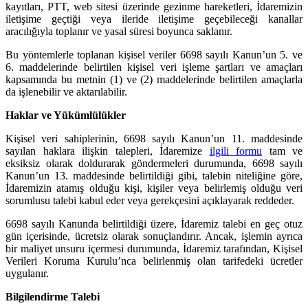
kayıtları, PTT, web sitesi üzerinde gezinme hareketleri, İdaremizin
iletişime geçtiği veya ileride iletişime geçebileceği kanallar
aracılığıyla toplanır ve yasal süresi boyunca saklanır.
Bu yöntemlerle toplanan kişisel veriler 6698 sayılı Kanun’un 5. ve
6. maddelerinde belirtilen kişisel veri işleme şartları ve amaçları
kapsamında bu metnin (1) ve (2) maddelerinde belirtilen amaçlarla
da işlenebilir ve aktarılabilir.
Haklar ve Yükümlülükler
Kişisel veri sahiplerinin, 6698 sayılı Kanun’un 11. maddesinde
sayılan haklara ilişkin talepleri, İdaremize
ilgili formu
tam ve
eksiksiz olarak doldurarak göndermeleri durumunda, 6698 sayılı
Kanun’un 13. maddesinde belirtildiği gibi, talebin niteliğine göre,
İdaremizin atamış olduğu kişi, kişiler veya belirlemiş olduğu veri
sorumlusu talebi kabul eder veya gerekçesini açıklayarak reddeder.
6698 sayılı Kanunda belirtildiği üzere, İdaremiz talebi en geç otuz
gün içerisinde, ücretsiz olarak sonuçlandırır. Ancak, işlemin ayrıca
bir maliyet unsuru içermesi durumunda, İdaremiz tarafından, Kişisel
Verileri Koruma Kurulu’nca belirlenmiş olan tarifedeki ücretler
uygulanır.
Bilgilendirme Talebi