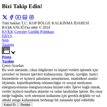
Bizi Takip Edin!
Tüm hakları T.C. KOP BÖLGE KALKINMA İDARESİ
BAŞKANLIĞI'na aittir © 2024
KVKK
Çerezler
Gizlilik Politikası
EBYS
Web
Tasarım
Penta
Yazılım
Çerez Ayarları
Bu web sitesinde, cihaz bilgilerini ve kişisel verileri işlemek için
çerezleri ve benzer işlevleri kullanıyoruz. İşleme, içeriğin, harici
hizmetlerin ve üçüncü şahısların unsurlarının, istatistiksel analiz/
ölçümün, kişiselleştirilmiş reklamcılığın ve sosyal medyanın
entegrasyonunun entegrasyonuna hizmet eder. İşleve bağlı olarak,
veriler üçüncü taraflara aktarılır ve onlar tarafından işlenir. Bu onay
isteğe bağlıdır, web sitemizin kullanımı için gerekli değildir ve sol
alttaki simge kullanılarak herhangi bir zamanda iptal edilebilir.
Kabul Et
Reddet