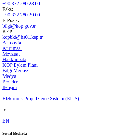
+90 332 280 28 00
Faks:
+90 332 280 29 00
E-Posta:
bilgi@kop.gov.tr
KEP:
kopbki@hs01.kep.tr
Anasayfa
Kurumsal
Mevzuat
Hakkımızda
KOP Eylem Planı
Bilgi Merkezi
Medya
Projeler
İletişim
Elektronik Proje İzleme Sistemi (ELİS)
tr
EN
Sosyal Medyada