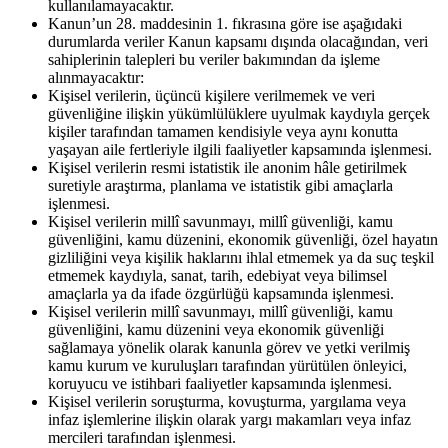
kullanılamayacaktır.
Kanun’un 28. maddesinin 1. fıkrasına göre ise aşağıdaki
durumlarda veriler Kanun kapsamı dışında olacağından, veri
sahiplerinin talepleri bu veriler bakımından da işleme
alınmayacaktır:
Kişisel verilerin, üçüncü kişilere verilmemek ve veri
güvenliğine ilişkin yükümlülüklere uyulmak kaydıyla gerçek
kişiler tarafından tamamen kendisiyle veya aynı konutta
yaşayan aile fertleriyle ilgili faaliyetler kapsamında işlenmesi.
Kişisel verilerin resmi istatistik ile anonim hâle getirilmek
suretiyle araştırma, planlama ve istatistik gibi amaçlarla
işlenmesi.
Kişisel verilerin millî savunmayı, millî güvenliği, kamu
güvenliğini, kamu düzenini, ekonomik güvenliği, özel hayatın
gizliliğini veya kişilik haklarını ihlal etmemek ya da suç teşkil
etmemek kaydıyla, sanat, tarih, edebiyat veya bilimsel
amaçlarla ya da ifade özgürlüğü kapsamında işlenmesi.
Kişisel verilerin millî savunmayı, millî güvenliği, kamu
güvenliğini, kamu düzenini veya ekonomik güvenliği
sağlamaya yönelik olarak kanunla görev ve yetki verilmiş
kamu kurum ve kuruluşları tarafından yürütülen önleyici,
koruyucu ve istihbari faaliyetler kapsamında işlenmesi.
Kişisel verilerin soruşturma, kovuşturma, yargılama veya
infaz işlemlerine ilişkin olarak yargı makamları veya infaz
mercileri tarafından işlenmesi.