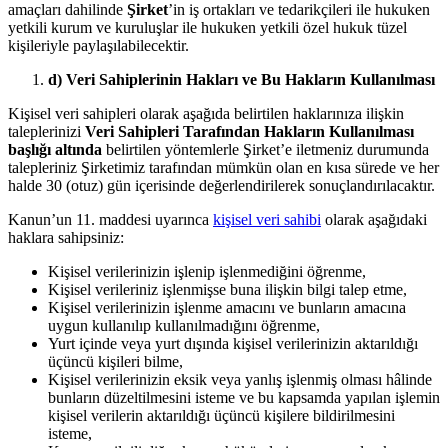
amaçları dahilinde
Şirket
’in iş ortakları ve tedarikçileri ile hukuken
yetkili kurum ve kuruluşlar ile hukuken yetkili özel hukuk tüzel
kişileriyle paylaşılabilecektir.
d) Veri Sahiplerinin Hakları ve Bu Hakların Kullanılması
Kişisel veri sahipleri olarak aşağıda belirtilen haklarınıza ilişkin
taleplerinizi
Veri Sahipleri Tarafından Hakların Kullanılması
başlığı altında
belirtilen yöntemlerle Şirket’e iletmeniz durumunda
talepleriniz Şirketimiz tarafından mümkün olan en kısa sürede ve her
halde 30 (otuz) gün içerisinde değerlendirilerek sonuçlandırılacaktır.
Kanun’un 11. maddesi uyarınca
kişisel veri sahibi
olarak aşağıdaki
haklara sahipsiniz:
Kişisel verilerinizin işlenip işlenmediğini öğrenme,
Kişisel verileriniz işlenmişse buna ilişkin bilgi talep etme,
Kişisel verilerinizin işlenme amacını ve bunların amacına
uygun kullanılıp kullanılmadığını öğrenme,
Yurt içinde veya yurt dışında kişisel verilerinizin aktarıldığı
üçüncü kişileri bilme,
Kişisel verilerinizin eksik veya yanlış işlenmiş olması hâlinde
bunların düzeltilmesini isteme ve bu kapsamda yapılan işlemin
kişisel verilerin aktarıldığı üçüncü kişilere bildirilmesini
isteme,