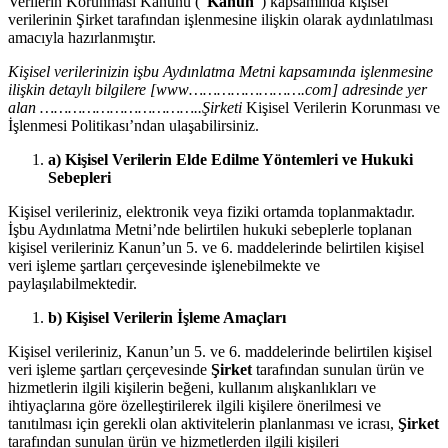
Verilerin Korunması Kanunu (“
Kanun
”) kapsamında kişisel
verilerinin Şirket tarafından işlenmesine ilişkin olarak aydınlatılması
amacıyla hazırlanmıştır.
Kişisel verilerinizin işbu Aydınlatma Metni kapsamında işlenmesine
ilişkin detaylı bilgilere [www…………………….com] adresinde yer
alan ……………………………..Şirketi
Kişisel Verilerin Korunması ve
İşlenmesi Politikası’ndan ulaşabilirsiniz.
a) Kişisel Verilerin Elde Edilme Yöntemleri ve Hukuki
Sebepleri
Kişisel verileriniz, elektronik veya fiziki ortamda toplanmaktadır.
İşbu Aydınlatma Metni’nde belirtilen hukuki sebeplerle toplanan
kişisel verileriniz Kanun’un 5. ve 6. maddelerinde belirtilen kişisel
veri işleme şartları çerçevesinde işlenebilmekte ve
paylaşılabilmektedir.
b) Kişisel Verilerin İşleme Amaçları
Kişisel verileriniz, Kanun’un 5. ve 6. maddelerinde belirtilen kişisel
veri işleme şartları çerçevesinde
Şirket
tarafından sunulan ürün ve
hizmetlerin ilgili kişilerin beğeni, kullanım alışkanlıkları ve
ihtiyaçlarına göre özelleştirilerek ilgili kişilere önerilmesi ve
tanıtılması için gerekli olan aktivitelerin planlanması ve icrası,
Şirket
tarafından sunulan ürün ve hizmetlerden ilgili kişileri