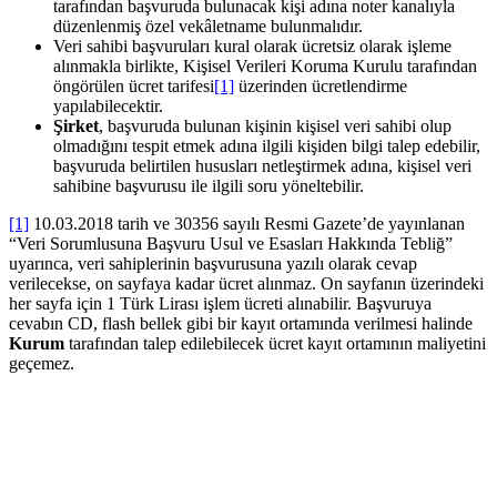
tarafından başvuruda bulunacak kişi adına noter kanalıyla
düzenlenmiş özel vekâletname bulunmalıdır.
Veri sahibi başvuruları kural olarak ücretsiz olarak işleme
alınmakla birlikte, Kişisel Verileri Koruma Kurulu tarafından
öngörülen ücret tarifesi
[1]
üzerinden ücretlendirme
yapılabilecektir.
Şirket
, başvuruda bulunan kişinin kişisel veri sahibi olup
olmadığını tespit etmek adına ilgili kişiden bilgi talep edebilir,
başvuruda belirtilen hususları netleştirmek adına, kişisel veri
sahibine başvurusu ile ilgili soru yöneltebilir.
[1]
10.03.2018 tarih ve 30356 sayılı Resmi Gazete’de yayınlanan
“Veri Sorumlusuna Başvuru Usul ve Esasları Hakkında Tebliğ”
uyarınca, veri sahiplerinin başvurusuna yazılı olarak cevap
verilecekse, on sayfaya kadar ücret alınmaz. On sayfanın üzerindeki
her sayfa için 1 Türk Lirası işlem ücreti alınabilir. Başvuruya
cevabın CD, flash bellek gibi bir kayıt ortamında verilmesi halinde
Kurum
tarafından talep edilebilecek ücret kayıt ortamının maliyetini
geçemez.