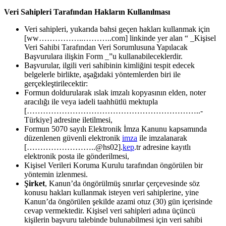
Veri Sahipleri Tarafından Hakların Kullanılması
Veri sahipleri, yukarıda bahsi geçen hakları kullanmak için
[ww……………..………..com] linkinde yer alan “ _Kişisel
Veri Sahibi Tarafından Veri Sorumlusuna Yapılacak
Başvurulara ilişkin Form _”u kullanabileceklerdir.
Başvurular, ilgili veri sahibinin kimliğini tespit edecek
belgelerle birlikte, aşağıdaki yöntemlerden biri ile
gerçekleştirilecektir:
Formun doldurularak ıslak imzalı kopyasının elden, noter
aracılığı ile veya iadeli taahhütlü mektupla
[………………………………………………………..-
Türkiye] adresine iletilmesi,
Formun 5070 sayılı Elektronik İmza Kanunu kapsamında
düzenlenen güvenli elektronik
imza
ile imzalanarak
[……………………..@hs02].
kep
.tr adresine kayıtlı
elektronik posta ile gönderilmesi,
Kişisel Verileri Koruma Kurulu tarafından öngörülen bir
yöntemin izlenmesi.
Şirket
, Kanun’da öngörülmüş sınırlar çerçevesinde söz
konusu hakları kullanmak isteyen veri sahiplerine, yine
Kanun’da öngörülen şekilde azami otuz (30) gün içerisinde
cevap vermektedir. Kişisel veri sahipleri adına üçüncü
kişilerin başvuru talebinde bulunabilmesi için veri sahibi