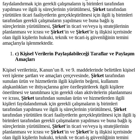
faydalandırmak için gerekli çalışmaların iş birimleri tarafından
yapılması ve ilgili iş süreçlerinin yürütülmesi,
Şirket
tarafından
yürütülen ticari faaliyetlerin gerçekleştirilmesi için ilgili iş birimleri
tarafından gerekli çalışmaların yapılması ve buna bağlı iş
süreçlerinin yürütülmesi,
Şirket
‘in ticari ve/veya iş stratejilerinin
planlanması ve icrası ve
Şirket
‘in ve
Şirket
‘le iş ilişkisi içerisinde
olan ilgili kişilerin hukuki, teknik ve ticari-iş güvenliğinin temini
amaçlarıyla işlenmektedir.
c) Kişisel Verilerin Paylaşılabileceği Taraflar ve Paylaşım
Amaçları
Kişisel verileriniz, Kanun’un 8. ve 9. maddelerinde belirtilen kişisel
veri işleme şartları ve amaçları çerçevesinde,
Şirket
tarafından
sunulan ürün ve hizmetlerin ilgili kişilerin beğeni, kullanım
alışkanlıkları ve ihtiyaçlarına göre özelleştirilerek ilgili kişilere
önerilmesi ve tanıtılması için gerekli olan aktivitelerin planlanması
ve icrası,
Şirket
tarafından sunulan ürün ve hizmetlerden ilgili
kişileri faydalandırmak için gerekli çalışmaların iş birimleri
tarafından yapılması ve ilgili iş süreçlerinin yürütülmesi,
Şirket
tarafından yürütülen ticari faaliyetlerin gerçekleştirilmesi için ilgili iş
birimleri tarafından gerekli çalışmaların yapılması ve buna bağlı iş
süreçlerinin yürütülmesi,
Şirket
‘in ticari ve/veya iş stratejilerinin
planlanması ve icrası ve
Şirket
‘in ve
Şirket
‘le iş ilişkisi içerisinde
olan ilgili kişilerin hukuki, teknik ve ticari-iş güvenliğinin temini