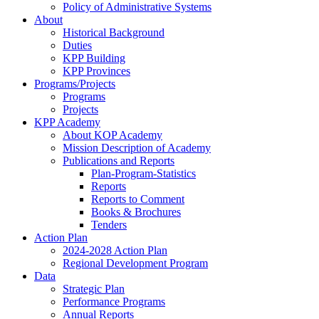
Policy of Administrative Systems
About
Historical Background
Duties
KPP Building
KPP Provinces
Programs/Projects
Programs
Projects
KPP Academy
About KOP Academy
Mission Description of Academy
Publications and Reports
Plan-Program-Statistics
Reports
Reports to Comment
Books & Brochures
Tenders
Action Plan
2024-2028 Action Plan
Regional Development Program
Data
Strategic Plan
Performance Programs
Annual Reports