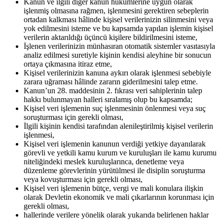
Kanun ve ilgili diğer kanun hükümlerine uygun olarak
işlenmiş olmasına rağmen, işlenmesini gerektiren sebeplerin
ortadan kalkması hâlinde kişisel verilerinizin silinmesini veya
yok edilmesini isteme ve bu kapsamda yapılan işlemin kişisel
verilerin aktarıldığı üçüncü kişilere bildirilmesini isteme,
İşlenen verilerinizin münhasıran otomatik sistemler vasıtasıyla
analiz edilmesi suretiyle kişinin kendisi aleyhine bir sonucun
ortaya çıkmasına itiraz etme,
Kişisel verilerinizin kanuna aykırı olarak işlenmesi sebebiyle
zarara uğraması hâlinde zararın giderilmesini talep etme.
Kanun’un 28. maddesinin 2. fıkrası veri sahiplerinin talep
hakkı bulunmayan halleri sıralamış olup bu kapsamda;
Kişisel veri işlemenin suç işlenmesinin önlenmesi veya suç
soruşturması için gerekli olması,
İlgili kişinin kendisi tarafından alenileştirilmiş kişisel verilerin
işlenmesi,
Kişisel veri işlemenin kanunun verdiği yetkiye dayanılarak
görevli ve yetkili kamu kurum ve kuruluşları ile kamu kurumu
niteliğindeki meslek kuruluşlarınca, denetleme veya
düzenleme görevlerinin yürütülmesi ile disiplin soruşturma
veya kovuşturması için gerekli olması,
Kişisel veri işlemenin bütçe, vergi ve mali konulara ilişkin
olarak Devletin ekonomik ve mali çıkarlarının korunması için
gerekli olması,
hallerinde verilere yönelik olarak yukarıda belirlenen haklar