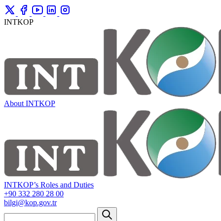
INTKOP
About INTKOP
INTKOP’s Roles and Duties
+90 332 280 28 00
bilgi@kop.gov.tr