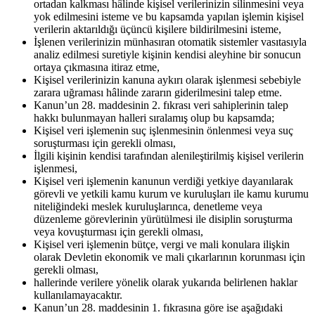
ortadan kalkması hâlinde kişisel verilerinizin silinmesini veya
yok edilmesini isteme ve bu kapsamda yapılan işlemin kişisel
verilerin aktarıldığı üçüncü kişilere bildirilmesini isteme,
İşlenen verilerinizin münhasıran otomatik sistemler vasıtasıyla
analiz edilmesi suretiyle kişinin kendisi aleyhine bir sonucun
ortaya çıkmasına itiraz etme,
Kişisel verilerinizin kanuna aykırı olarak işlenmesi sebebiyle
zarara uğraması hâlinde zararın giderilmesini talep etme.
Kanun’un 28. maddesinin 2. fıkrası veri sahiplerinin talep
hakkı bulunmayan halleri sıralamış olup bu kapsamda;
Kişisel veri işlemenin suç işlenmesinin önlenmesi veya suç
soruşturması için gerekli olması,
İlgili kişinin kendisi tarafından alenileştirilmiş kişisel verilerin
işlenmesi,
Kişisel veri işlemenin kanunun verdiği yetkiye dayanılarak
görevli ve yetkili kamu kurum ve kuruluşları ile kamu kurumu
niteliğindeki meslek kuruluşlarınca, denetleme veya
düzenleme görevlerinin yürütülmesi ile disiplin soruşturma
veya kovuşturması için gerekli olması,
Kişisel veri işlemenin bütçe, vergi ve mali konulara ilişkin
olarak Devletin ekonomik ve mali çıkarlarının korunması için
gerekli olması,
hallerinde verilere yönelik olarak yukarıda belirlenen haklar
kullanılamayacaktır.
Kanun’un 28. maddesinin 1. fıkrasına göre ise aşağıdaki