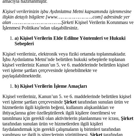
amacıyla hazırlanmıştır.
Kişisel verilerinizin işbu Aydınlatma Metni kapsamında işlenmesine
ilişkin detaylı bilgilere [www…………………….com] adresinde yer
alan ……………………………..Şirketi
Kişisel Verilerin Korunması ve
İşlenmesi Politikası’ndan ulaşabilirsiniz.
a) Kişisel Verilerin Elde Edilme Yöntemleri ve Hukuki
Sebepleri
Kişisel verileriniz, elektronik veya fiziki ortamda toplanmaktadır.
İşbu Aydınlatma Metni’nde belirtilen hukuki sebeplerle toplanan
kişisel verileriniz Kanun’un 5. ve 6. maddelerinde belirtilen kişisel
veri işleme şartları çerçevesinde işlenebilmekte ve
paylaşılabilmektedir.
b) Kişisel Verilerin İşleme Amaçları
Kişisel verileriniz, Kanun’un 5. ve 6. maddelerinde belirtilen kişisel
veri işleme şartları çerçevesinde
Şirket
tarafından sunulan ürün ve
hizmetlerin ilgili kişilerin beğeni, kullanım alışkanlıkları ve
ihtiyaçlarına göre özelleştirilerek ilgili kişilere önerilmesi ve
tanıtılması için gerekli olan aktivitelerin planlanması ve icrası,
Şirket
tarafından sunulan ürün ve hizmetlerden ilgili kişileri
faydalandırmak için gerekli çalışmaların iş birimleri tarafından
yapılması ve ilgili iş süreçlerinin yürütülmesi,
Şirket
tarafından