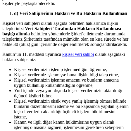
kişileriyle paylaşılabilecektir.
d) Veri Sahiplerinin Hakları ve Bu Hakların Kullanılması
Kişisel veri sahipleri olarak aşağıda belirtilen haklarınıza ilişkin
taleplerinizi
Veri Sahipleri Tarafından Hakların Kullanılması
başlığı altında
belirtilen yöntemlerle Şirket’e iletmeniz durumunda
talepleriniz Şirketimiz tarafından mümkün olan en kısa sürede ve her
halde 30 (otuz) gün içerisinde değerlendirilerek sonuçlandırılacaktır.
Kanun’un 11. maddesi uyarınca
kişisel veri sahibi
olarak aşağıdaki
haklara sahipsiniz:
Kişisel verilerinizin işlenip işlenmediğini öğrenme,
Kişisel verileriniz işlenmişse buna ilişkin bilgi talep etme,
Kişisel verilerinizin işlenme amacını ve bunların amacına
uygun kullanılıp kullanılmadığını öğrenme,
Yurt içinde veya yurt dışında kişisel verilerinizin aktarıldığı
üçüncü kişileri bilme,
Kişisel verilerinizin eksik veya yanlış işlenmiş olması hâlinde
bunların düzeltilmesini isteme ve bu kapsamda yapılan işlemin
kişisel verilerin aktarıldığı üçüncü kişilere bildirilmesini
isteme,
Kanun ve ilgili diğer kanun hükümlerine uygun olarak
işlenmiş olmasına rağmen, işlenmesini gerektiren sebeplerin