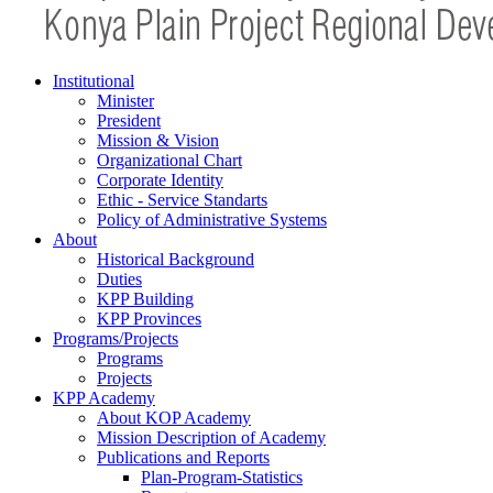
Institutional
Minister
President
Mission & Vision
Organizational Chart
Corporate Identity
Ethic - Service Standarts
Policy of Administrative Systems
About
Historical Background
Duties
KPP Building
KPP Provinces
Programs/Projects
Programs
Projects
KPP Academy
About KOP Academy
Mission Description of Academy
Publications and Reports
Plan-Program-Statistics