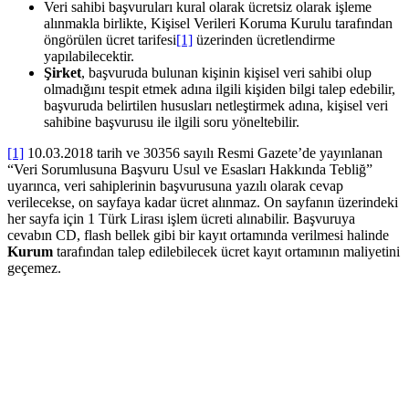
Veri sahibi başvuruları kural olarak ücretsiz olarak işleme
alınmakla birlikte, Kişisel Verileri Koruma Kurulu tarafından
öngörülen ücret tarifesi
[1]
üzerinden ücretlendirme
yapılabilecektir.
Şirket
, başvuruda bulunan kişinin kişisel veri sahibi olup
olmadığını tespit etmek adına ilgili kişiden bilgi talep edebilir,
başvuruda belirtilen hususları netleştirmek adına, kişisel veri
sahibine başvurusu ile ilgili soru yöneltebilir.
[1]
10.03.2018 tarih ve 30356 sayılı Resmi Gazete’de yayınlanan
“Veri Sorumlusuna Başvuru Usul ve Esasları Hakkında Tebliğ”
uyarınca, veri sahiplerinin başvurusuna yazılı olarak cevap
verilecekse, on sayfaya kadar ücret alınmaz. On sayfanın üzerindeki
her sayfa için 1 Türk Lirası işlem ücreti alınabilir. Başvuruya
cevabın CD, flash bellek gibi bir kayıt ortamında verilmesi halinde
Kurum
tarafından talep edilebilecek ücret kayıt ortamının maliyetini
geçemez.