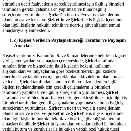
yürütülen ticari faaliyetlerin gerçekleştirilmesi için ilgili iş birimleri
tarafından gerekli çalışmaların yapılması ve buna bağlı iş
süreçlerinin yürütülmesi,
Şirket
‘in ticari ve/veya iş stratejilerinin
planlanması ve icrası ve
Şirket
‘in ve
Şirket
‘le iş ilişkisi içerisinde
olan ilgili kişilerin hukuki, teknik ve ticari-iş güvenliğinin temini
amaçlarıyla işlenmektedir.
c) Kişisel Verilerin Paylaşılabileceği Taraflar ve Paylaşım
Amaçları
Kişisel verileriniz, Kanun’un 8. ve 9. maddelerinde belirtilen kişisel
veri işleme şartları ve amaçları çerçevesinde,
Şirket
tarafından
sunulan ürün ve hizmetlerin ilgili kişilerin beğeni, kullanım
alışkanlıkları ve ihtiyaçlarına göre özelleştirilerek ilgili kişilere
önerilmesi ve tanıtılması için gerekli olan aktivitelerin planlanması
ve icrası,
Şirket
tarafından sunulan ürün ve hizmetlerden ilgili
kişileri faydalandırmak için gerekli çalışmaların iş birimleri
tarafından yapılması ve ilgili iş süreçlerinin yürütülmesi,
Şirket
tarafından yürütülen ticari faaliyetlerin gerçekleştirilmesi için ilgili iş
birimleri tarafından gerekli çalışmaların yapılması ve buna bağlı iş
süreçlerinin yürütülmesi,
Şirket
‘in ticari ve/veya iş stratejilerinin
planlanması ve icrası ve
Şirket
‘in ve
Şirket
‘le iş ilişkisi içerisinde
olan ilgili kişilerin hukuki, teknik ve ticari-iş güvenliğinin temini
amaçları dahilinde
Şirket
’in iş ortakları ve tedarikçileri ile hukuken
yetkili kurum ve kuruluşlar ile hukuken yetkili özel hukuk tüzel