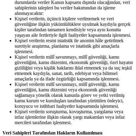
durumlarda veriler Kanun kapsamı dışında olacağından, veri
sahiplerinin talepleri bu veriler bakımından da işleme
alınmayacaktır:
Kişisel verilerin, üçüncü kişilere verilmemek ve veri
güvenliğine ilişkin yükümlülüklere uyulmak kaydıyla gerçek
kişiler tarafından tamamen kendisiyle veya aynı konutta
yaşayan aile fertleriyle ilgili faaliyetler kapsamında işlenmesi.
Kişisel verilerin resmi istatistik ile anonim hâle getirilmek
suretiyle araştırma, planlama ve istatistik gibi amaçlarla
işlenmesi.
Kişisel verilerin millî savunmayı, millî güvenliği, kamu
güvenliğini, kamu düzenini, ekonomik güvenliği, özel hayatın
gizliliğini veya kişilik haklarını ihlal etmemek ya da suç teşkil
etmemek kaydıyla, sanat, tarih, edebiyat veya bilimsel
amaçlarla ya da ifade özgürlüğü kapsamında işlenmesi.
Kişisel verilerin millî savunmayı, millî güvenliği, kamu
güvenliğini, kamu düzenini veya ekonomik güvenliği
sağlamaya yönelik olarak kanunla görev ve yetki verilmiş
kamu kurum ve kuruluşları tarafından yürütülen önleyici,
koruyucu ve istihbari faaliyetler kapsamında işlenmesi.
Kişisel verilerin soruşturma, kovuşturma, yargılama veya
infaz işlemlerine ilişkin olarak yargı makamları veya infaz
mercileri tarafından işlenmesi.
Veri Sahipleri Tarafından Hakların Kullanılması