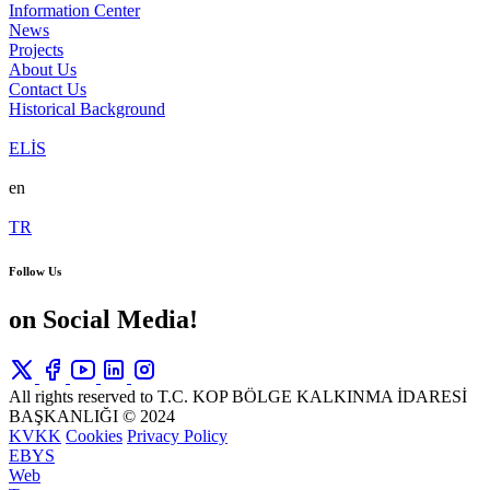
Information Center
News
Projects
About Us
Contact Us
Historical Background
ELİS
en
TR
Follow Us
on Social Media!
All rights reserved to T.C. KOP BÖLGE KALKINMA İDARESİ
BAŞKANLIĞI © 2024
KVKK
Cookies
Privacy Policy
EBYS
Web