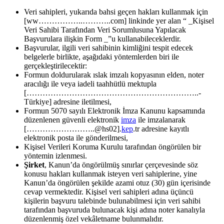
Veri sahipleri, yukarıda bahsi geçen hakları kullanmak için
[ww……………..………..com] linkinde yer alan “ _Kişisel
Veri Sahibi Tarafından Veri Sorumlusuna Yapılacak
Başvurulara ilişkin Form _”u kullanabileceklerdir.
Başvurular, ilgili veri sahibinin kimliğini tespit edecek
belgelerle birlikte, aşağıdaki yöntemlerden biri ile
gerçekleştirilecektir:
Formun doldurularak ıslak imzalı kopyasının elden, noter
aracılığı ile veya iadeli taahhütlü mektupla
[………………………………………………………..-
Türkiye] adresine iletilmesi,
Formun 5070 sayılı Elektronik İmza Kanunu kapsamında
düzenlenen güvenli elektronik
imza
ile imzalanarak
[……………………..@hs02].
kep
.tr adresine kayıtlı
elektronik posta ile gönderilmesi,
Kişisel Verileri Koruma Kurulu tarafından öngörülen bir
yöntemin izlenmesi.
Şirket
, Kanun’da öngörülmüş sınırlar çerçevesinde söz
konusu hakları kullanmak isteyen veri sahiplerine, yine
Kanun’da öngörülen şekilde azami otuz (30) gün içerisinde
cevap vermektedir. Kişisel veri sahipleri adına üçüncü
kişilerin başvuru talebinde bulunabilmesi için veri sahibi
tarafından başvuruda bulunacak kişi adına noter kanalıyla
düzenlenmiş özel vekâletname bulunmalıdır.