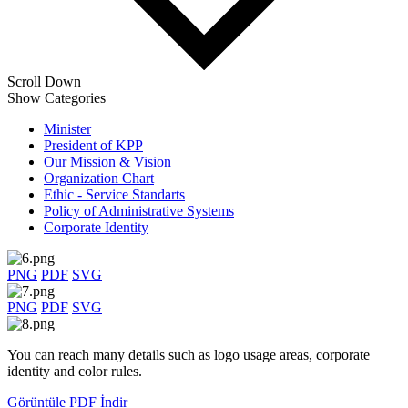
Scroll Down
Show Categories
Minister
President of KPP
Our Mission & Vision
Organization Chart
Ethic - Service Standarts
Policy of Administrative Systems
Corporate Identity
PNG
PDF
SVG
PNG
PDF
SVG
You can reach many details such as logo usage areas, corporate
identity and color rules.
Görüntüle
PDF İndir