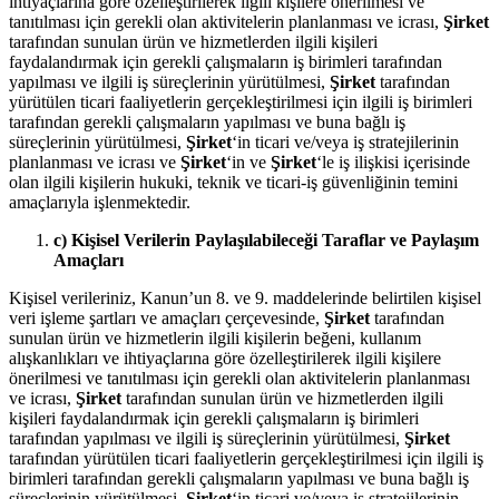
ihtiyaçlarına göre özelleştirilerek ilgili kişilere önerilmesi ve
tanıtılması için gerekli olan aktivitelerin planlanması ve icrası,
Şirket
tarafından sunulan ürün ve hizmetlerden ilgili kişileri
faydalandırmak için gerekli çalışmaların iş birimleri tarafından
yapılması ve ilgili iş süreçlerinin yürütülmesi,
Şirket
tarafından
yürütülen ticari faaliyetlerin gerçekleştirilmesi için ilgili iş birimleri
tarafından gerekli çalışmaların yapılması ve buna bağlı iş
süreçlerinin yürütülmesi,
Şirket
‘in ticari ve/veya iş stratejilerinin
planlanması ve icrası ve
Şirket
‘in ve
Şirket
‘le iş ilişkisi içerisinde
olan ilgili kişilerin hukuki, teknik ve ticari-iş güvenliğinin temini
amaçlarıyla işlenmektedir.
c) Kişisel Verilerin Paylaşılabileceği Taraflar ve Paylaşım
Amaçları
Kişisel verileriniz, Kanun’un 8. ve 9. maddelerinde belirtilen kişisel
veri işleme şartları ve amaçları çerçevesinde,
Şirket
tarafından
sunulan ürün ve hizmetlerin ilgili kişilerin beğeni, kullanım
alışkanlıkları ve ihtiyaçlarına göre özelleştirilerek ilgili kişilere
önerilmesi ve tanıtılması için gerekli olan aktivitelerin planlanması
ve icrası,
Şirket
tarafından sunulan ürün ve hizmetlerden ilgili
kişileri faydalandırmak için gerekli çalışmaların iş birimleri
tarafından yapılması ve ilgili iş süreçlerinin yürütülmesi,
Şirket
tarafından yürütülen ticari faaliyetlerin gerçekleştirilmesi için ilgili iş
birimleri tarafından gerekli çalışmaların yapılması ve buna bağlı iş
süreçlerinin yürütülmesi,
Şirket
‘in ticari ve/veya iş stratejilerinin