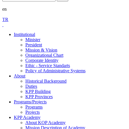
en
TR
Institutional
Minister
President
Mission & Vision
Organizational Chart
Corporate Identity
Ethic - Service Standarts
Policy of Administrative Systems
About
Historical Background
Duties
KPP Building
KPP Provinces
Programs/Projects
Programs
Projects
KPP Academy
About KOP Academy
Mission Description of Academy