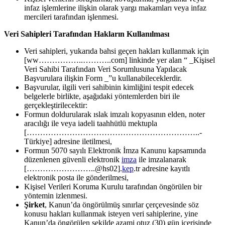
infaz işlemlerine ilişkin olarak yargı makamları veya infaz
mercileri tarafından işlenmesi.
Veri Sahipleri Tarafından Hakların Kullanılması
Veri sahipleri, yukarıda bahsi geçen hakları kullanmak için
[ww……………..………..com] linkinde yer alan “ _Kişisel
Veri Sahibi Tarafından Veri Sorumlusuna Yapılacak
Başvurulara ilişkin Form _”u kullanabileceklerdir.
Başvurular, ilgili veri sahibinin kimliğini tespit edecek
belgelerle birlikte, aşağıdaki yöntemlerden biri ile
gerçekleştirilecektir:
Formun doldurularak ıslak imzalı kopyasının elden, noter
aracılığı ile veya iadeli taahhütlü mektupla
[………………………………………………………..-
Türkiye] adresine iletilmesi,
Formun 5070 sayılı Elektronik İmza Kanunu kapsamında
düzenlenen güvenli elektronik
imza
ile imzalanarak
[……………………..@hs02].
kep
.tr adresine kayıtlı
elektronik posta ile gönderilmesi,
Kişisel Verileri Koruma Kurulu tarafından öngörülen bir
yöntemin izlenmesi.
Şirket
, Kanun’da öngörülmüş sınırlar çerçevesinde söz
konusu hakları kullanmak isteyen veri sahiplerine, yine
Kanun’da öngörülen şekilde azami otuz (30) gün içerisinde