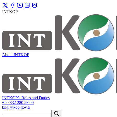
INTKOP
About INTKOP
INTKOP’s Roles and Duties
+90 332 280 28 00
bilgi@kop.gov.tr