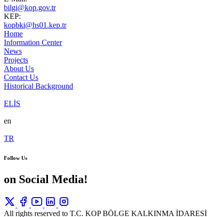
bilgi@kop.gov.tr
KEP:
kopbki@hs01.kep.tr
Home
Information Center
News
Projects
About Us
Contact Us
Historical Background
ELİS
en
TR
Follow Us
on Social Media!
All rights reserved to T.C. KOP BÖLGE KALKINMA İDARESİ