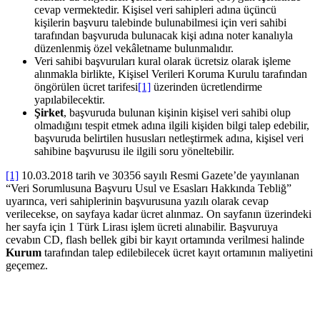
cevap vermektedir. Kişisel veri sahipleri adına üçüncü
kişilerin başvuru talebinde bulunabilmesi için veri sahibi
tarafından başvuruda bulunacak kişi adına noter kanalıyla
düzenlenmiş özel vekâletname bulunmalıdır.
Veri sahibi başvuruları kural olarak ücretsiz olarak işleme
alınmakla birlikte, Kişisel Verileri Koruma Kurulu tarafından
öngörülen ücret tarifesi
[1]
üzerinden ücretlendirme
yapılabilecektir.
Şirket
, başvuruda bulunan kişinin kişisel veri sahibi olup
olmadığını tespit etmek adına ilgili kişiden bilgi talep edebilir,
başvuruda belirtilen hususları netleştirmek adına, kişisel veri
sahibine başvurusu ile ilgili soru yöneltebilir.
[1]
10.03.2018 tarih ve 30356 sayılı Resmi Gazete’de yayınlanan
“Veri Sorumlusuna Başvuru Usul ve Esasları Hakkında Tebliğ”
uyarınca, veri sahiplerinin başvurusuna yazılı olarak cevap
verilecekse, on sayfaya kadar ücret alınmaz. On sayfanın üzerindeki
her sayfa için 1 Türk Lirası işlem ücreti alınabilir. Başvuruya
cevabın CD, flash bellek gibi bir kayıt ortamında verilmesi halinde
Kurum
tarafından talep edilebilecek ücret kayıt ortamının maliyetini
geçemez.