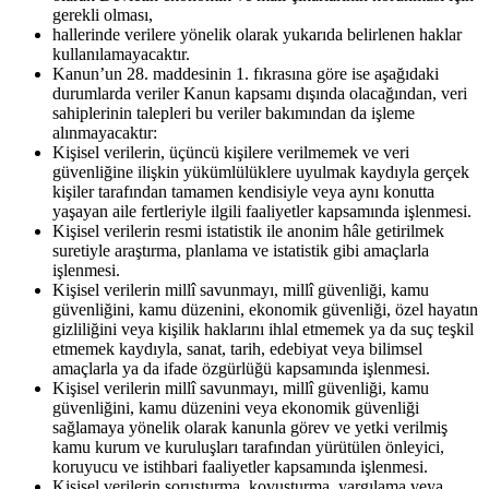
gerekli olması,
hallerinde verilere yönelik olarak yukarıda belirlenen haklar
kullanılamayacaktır.
Kanun’un 28. maddesinin 1. fıkrasına göre ise aşağıdaki
durumlarda veriler Kanun kapsamı dışında olacağından, veri
sahiplerinin talepleri bu veriler bakımından da işleme
alınmayacaktır:
Kişisel verilerin, üçüncü kişilere verilmemek ve veri
güvenliğine ilişkin yükümlülüklere uyulmak kaydıyla gerçek
kişiler tarafından tamamen kendisiyle veya aynı konutta
yaşayan aile fertleriyle ilgili faaliyetler kapsamında işlenmesi.
Kişisel verilerin resmi istatistik ile anonim hâle getirilmek
suretiyle araştırma, planlama ve istatistik gibi amaçlarla
işlenmesi.
Kişisel verilerin millî savunmayı, millî güvenliği, kamu
güvenliğini, kamu düzenini, ekonomik güvenliği, özel hayatın
gizliliğini veya kişilik haklarını ihlal etmemek ya da suç teşkil
etmemek kaydıyla, sanat, tarih, edebiyat veya bilimsel
amaçlarla ya da ifade özgürlüğü kapsamında işlenmesi.
Kişisel verilerin millî savunmayı, millî güvenliği, kamu
güvenliğini, kamu düzenini veya ekonomik güvenliği
sağlamaya yönelik olarak kanunla görev ve yetki verilmiş
kamu kurum ve kuruluşları tarafından yürütülen önleyici,
koruyucu ve istihbari faaliyetler kapsamında işlenmesi.
Kişisel verilerin soruşturma, kovuşturma, yargılama veya