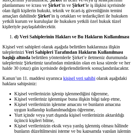
planlanması ve icrası ve
Şirket
‘in ve
Şirket
‘le iş ilişkisi içerisinde
olan ilgili kişilerin hukuki, teknik ve ticari-iş güvenliğinin temini
amaçları dahilinde
Şirket
’in iş ortakları ve tedarikçileri ile hukuken
yetkili kurum ve kuruluşlar ile hukuken yetkili özel hukuk tüzel
kişileriyle paylaşılabilecektir.
d) Veri Sahiplerinin Hakları ve Bu Hakların Kullanılması
Kişisel veri sahipleri olarak aşağıda belirtilen haklarınıza ilişkin
taleplerinizi
Veri Sahipleri Tarafından Hakların Kullanılması
başlığı altında
belirtilen yöntemlerle Şirket’e iletmeniz durumunda
talepleriniz Şirketimiz tarafından mümkün olan en kısa sürede ve her
halde 30 (otuz) gün içerisinde değerlendirilerek sonuçlandırılacaktır.
Kanun’un 11. maddesi uyarınca
kişisel veri sahibi
olarak aşağıdaki
haklara sahipsiniz:
Kişisel verilerinizin işlenip işlenmediğini öğrenme,
Kişisel verileriniz işlenmişse buna ilişkin bilgi talep etme,
Kişisel verilerinizin işlenme amacını ve bunların amacına
uygun kullanılıp kullanılmadığını öğrenme,
Yurt içinde veya yurt dışında kişisel verilerinizin aktarıldığı
üçüncü kişileri bilme,
Kişisel verilerinizin eksik veya yanlış işlenmiş olması hâlinde
bunların düzeltilmesini isteme ve bu kapsamda yapılan işlemin