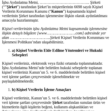
İşbu Aydınlatma Metni, ……………………………….. Şirketi
(“”
Şirket
”) tarafından Şirket’in müşterilerinin 6698 sayılı Kişisel
Verilerin Korunması Kanunu (“
Kanun
”) kapsamında kişisel
verilerinin Şirket tarafından işlenmesine ilişkin olarak aydınlatılması
amacıyla hazırlanmıştır.
Kişisel verilerinizin işbu Aydınlatma Metni kapsamında işlenmesine
ilişkin detaylı bilgilere [www…………………….com] adresinde yer
alan ……………………………..Şirketi
Kişisel Verilerin Korunması ve
İşlenmesi Politikası’ndan ulaşabilirsiniz.
a) Kişisel Verilerin Elde Edilme Yöntemleri ve Hukuki
Sebepleri
Kişisel verileriniz, elektronik veya fiziki ortamda toplanmaktadır.
İşbu Aydınlatma Metni’nde belirtilen hukuki sebeplerle toplanan
kişisel verileriniz Kanun’un 5. ve 6. maddelerinde belirtilen kişisel
veri işleme şartları çerçevesinde işlenebilmekte ve
paylaşılabilmektedir.
b) Kişisel Verilerin İşleme Amaçları
Kişisel verileriniz, Kanun’un 5. ve 6. maddelerinde belirtilen kişisel
veri işleme şartları çerçevesinde
Şirket
tarafından sunulan ürün ve
hizmetlerin ilgili kişilerin beğeni, kullanım alışkanlıkları ve