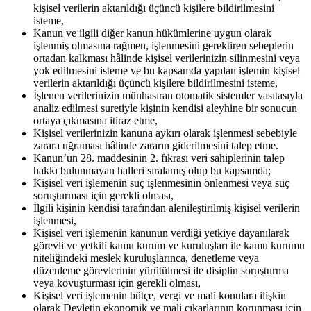
kişisel verilerin aktarıldığı üçüncü kişilere bildirilmesini
isteme,
Kanun ve ilgili diğer kanun hükümlerine uygun olarak
işlenmiş olmasına rağmen, işlenmesini gerektiren sebeplerin
ortadan kalkması hâlinde kişisel verilerinizin silinmesini veya
yok edilmesini isteme ve bu kapsamda yapılan işlemin kişisel
verilerin aktarıldığı üçüncü kişilere bildirilmesini isteme,
İşlenen verilerinizin münhasıran otomatik sistemler vasıtasıyla
analiz edilmesi suretiyle kişinin kendisi aleyhine bir sonucun
ortaya çıkmasına itiraz etme,
Kişisel verilerinizin kanuna aykırı olarak işlenmesi sebebiyle
zarara uğraması hâlinde zararın giderilmesini talep etme.
Kanun’un 28. maddesinin 2. fıkrası veri sahiplerinin talep
hakkı bulunmayan halleri sıralamış olup bu kapsamda;
Kişisel veri işlemenin suç işlenmesinin önlenmesi veya suç
soruşturması için gerekli olması,
İlgili kişinin kendisi tarafından alenileştirilmiş kişisel verilerin
işlenmesi,
Kişisel veri işlemenin kanunun verdiği yetkiye dayanılarak
görevli ve yetkili kamu kurum ve kuruluşları ile kamu kurumu
niteliğindeki meslek kuruluşlarınca, denetleme veya
düzenleme görevlerinin yürütülmesi ile disiplin soruşturma
veya kovuşturması için gerekli olması,
Kişisel veri işlemenin bütçe, vergi ve mali konulara ilişkin
olarak Devletin ekonomik ve mali çıkarlarının korunması için