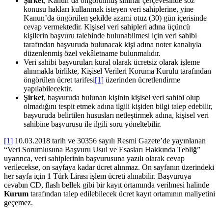
Şirket
, Kanun’da öngörülmüş sınırlar çerçevesinde söz
konusu hakları kullanmak isteyen veri sahiplerine, yine
Kanun’da öngörülen şekilde azami otuz (30) gün içerisinde
cevap vermektedir. Kişisel veri sahipleri adına üçüncü
kişilerin başvuru talebinde bulunabilmesi için veri sahibi
tarafından başvuruda bulunacak kişi adına noter kanalıyla
düzenlenmiş özel vekâletname bulunmalıdır.
Veri sahibi başvuruları kural olarak ücretsiz olarak işleme
alınmakla birlikte, Kişisel Verileri Koruma Kurulu tarafından
öngörülen ücret tarifesi
[1]
üzerinden ücretlendirme
yapılabilecektir.
Şirket
, başvuruda bulunan kişinin kişisel veri sahibi olup
olmadığını tespit etmek adına ilgili kişiden bilgi talep edebilir,
başvuruda belirtilen hususları netleştirmek adına, kişisel veri
sahibine başvurusu ile ilgili soru yöneltebilir.
[1]
10.03.2018 tarih ve 30356 sayılı Resmi Gazete’de yayınlanan
“Veri Sorumlusuna Başvuru Usul ve Esasları Hakkında Tebliğ”
uyarınca, veri sahiplerinin başvurusuna yazılı olarak cevap
verilecekse, on sayfaya kadar ücret alınmaz. On sayfanın üzerindeki
her sayfa için 1 Türk Lirası işlem ücreti alınabilir. Başvuruya
cevabın CD, flash bellek gibi bir kayıt ortamında verilmesi halinde
Kurum
tarafından talep edilebilecek ücret kayıt ortamının maliyetini
geçemez.