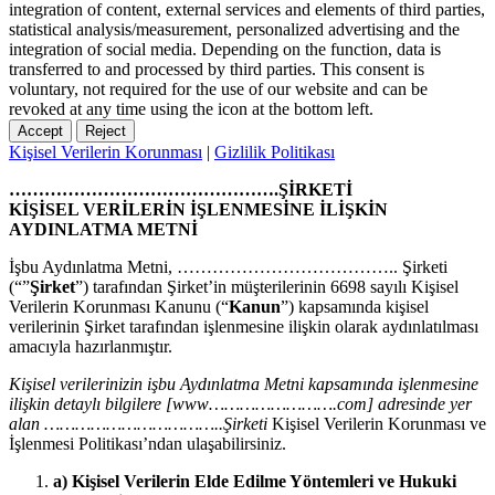
integration of content, external services and elements of third parties,
statistical analysis/measurement, personalized advertising and the
integration of social media. Depending on the function, data is
transferred to and processed by third parties. This consent is
voluntary, not required for the use of our website and can be
revoked at any time using the icon at the bottom left.
Accept
Reject
Kişisel Verilerin Korunması
|
Gizlilik Politikası
……………………………………….ŞİRKETİ
KİŞİSEL VERİLERİN İŞLENMESİNE İLİŞKİN
AYDINLATMA METNİ
İşbu Aydınlatma Metni, ……………………………….. Şirketi
(“”
Şirket
”) tarafından Şirket’in müşterilerinin 6698 sayılı Kişisel
Verilerin Korunması Kanunu (“
Kanun
”) kapsamında kişisel
verilerinin Şirket tarafından işlenmesine ilişkin olarak aydınlatılması
amacıyla hazırlanmıştır.
Kişisel verilerinizin işbu Aydınlatma Metni kapsamında işlenmesine
ilişkin detaylı bilgilere [www…………………….com] adresinde yer
alan ……………………………..Şirketi
Kişisel Verilerin Korunması ve
İşlenmesi Politikası’ndan ulaşabilirsiniz.
a) Kişisel Verilerin Elde Edilme Yöntemleri ve Hukuki