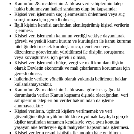
Kanun’un 28. maddesinin 2. fıkrası veri sahiplerinin talep
hakkı bulunmayan halleri sıralamış olup bu kapsamda;
Kişisel veri işlemenin suç işlenmesinin önlenmesi veya suç
soruşturması için gerekli olması,
İlgili kişinin kendisi tarafından alenileştirilmiş kişisel verilerin
işlenmesi,
Kişisel veri işlemenin kanunun verdiği yetkiye dayanılarak
görevli ve yetkili kamu kurum ve kuruluşları ile kamu kurumu
niteliğindeki meslek kuruluşlarınca, denetleme veya
düzenleme görevlerinin yürütülmesi ile disiplin soruşturma
veya kovuşturması için gerekli olması,
Kişisel veri işlemenin bütçe, vergi ve mali konulara ilişkin
olarak Devletin ekonomik ve mali çıkarlarının korunması için
gerekli olması,
hallerinde verilere yönelik olarak yukarıda belirlenen haklar
kullanılamayacaktır.
Kanun’un 28. maddesinin 1. fıkrasına göre ise aşağıdaki
durumlarda veriler Kanun kapsamı dışında olacağından, veri
sahiplerinin talepleri bu veriler bakımından da işleme
alınmayacaktır:
Kişisel verilerin, üçüncü kişilere verilmemek ve veri
güvenliğine ilişkin yükümlülüklere uyulmak kaydıyla gerçek
kişiler tarafından tamamen kendisiyle veya aynı konutta
yaşayan aile fertleriyle ilgili faaliyetler kapsamında işlenmesi.
Kişisel verilerin resmi istatistik ile anonim hâle getirilmek