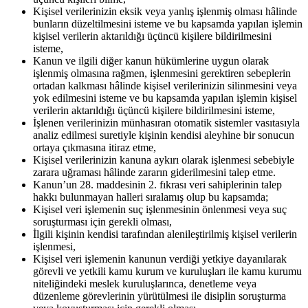
Kişisel verilerinizin eksik veya yanlış işlenmiş olması hâlinde
bunların düzeltilmesini isteme ve bu kapsamda yapılan işlemin
kişisel verilerin aktarıldığı üçüncü kişilere bildirilmesini
isteme,
Kanun ve ilgili diğer kanun hükümlerine uygun olarak
işlenmiş olmasına rağmen, işlenmesini gerektiren sebeplerin
ortadan kalkması hâlinde kişisel verilerinizin silinmesini veya
yok edilmesini isteme ve bu kapsamda yapılan işlemin kişisel
verilerin aktarıldığı üçüncü kişilere bildirilmesini isteme,
İşlenen verilerinizin münhasıran otomatik sistemler vasıtasıyla
analiz edilmesi suretiyle kişinin kendisi aleyhine bir sonucun
ortaya çıkmasına itiraz etme,
Kişisel verilerinizin kanuna aykırı olarak işlenmesi sebebiyle
zarara uğraması hâlinde zararın giderilmesini talep etme.
Kanun’un 28. maddesinin 2. fıkrası veri sahiplerinin talep
hakkı bulunmayan halleri sıralamış olup bu kapsamda;
Kişisel veri işlemenin suç işlenmesinin önlenmesi veya suç
soruşturması için gerekli olması,
İlgili kişinin kendisi tarafından alenileştirilmiş kişisel verilerin
işlenmesi,
Kişisel veri işlemenin kanunun verdiği yetkiye dayanılarak
görevli ve yetkili kamu kurum ve kuruluşları ile kamu kurumu
niteliğindeki meslek kuruluşlarınca, denetleme veya
düzenleme görevlerinin yürütülmesi ile disiplin soruşturma