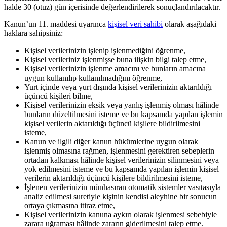
halde 30 (otuz) gün içerisinde değerlendirilerek sonuçlandırılacaktır.
Kanun’un 11. maddesi uyarınca
kişisel veri sahibi
olarak aşağıdaki
haklara sahipsiniz:
Kişisel verilerinizin işlenip işlenmediğini öğrenme,
Kişisel verileriniz işlenmişse buna ilişkin bilgi talep etme,
Kişisel verilerinizin işlenme amacını ve bunların amacına
uygun kullanılıp kullanılmadığını öğrenme,
Yurt içinde veya yurt dışında kişisel verilerinizin aktarıldığı
üçüncü kişileri bilme,
Kişisel verilerinizin eksik veya yanlış işlenmiş olması hâlinde
bunların düzeltilmesini isteme ve bu kapsamda yapılan işlemin
kişisel verilerin aktarıldığı üçüncü kişilere bildirilmesini
isteme,
Kanun ve ilgili diğer kanun hükümlerine uygun olarak
işlenmiş olmasına rağmen, işlenmesini gerektiren sebeplerin
ortadan kalkması hâlinde kişisel verilerinizin silinmesini veya
yok edilmesini isteme ve bu kapsamda yapılan işlemin kişisel
verilerin aktarıldığı üçüncü kişilere bildirilmesini isteme,
İşlenen verilerinizin münhasıran otomatik sistemler vasıtasıyla
analiz edilmesi suretiyle kişinin kendisi aleyhine bir sonucun
ortaya çıkmasına itiraz etme,
Kişisel verilerinizin kanuna aykırı olarak işlenmesi sebebiyle
zarara uğraması hâlinde zararın giderilmesini talep etme.