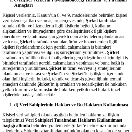
Amaçları
Kişisel verileriniz, Kanun’un 8. ve 9. maddelerinde belirtilen kişisel
veri işleme şartları ve amaçları çerçevesinde,
Şirket
tarafından
sunulan ürün ve hizmetlerin ilgili kişilerin beğeni, kullanım
alışkanlıkları ve ihtiyaçlarına göre özelleştirilerek ilgili kişilere
önerilmesi ve tanıtılması için gerekli olan aktivitelerin planlanması
ve icrası,
Şirket
tarafından sunulan ürün ve hizmetlerden ilgili
kişileri faydalandırmak için gerekli çalışmaların iş birimleri
tarafından yapılması ve ilgili iş süreçlerinin yürütülmesi,
Şirket
tarafından yürütülen ticari faaliyetlerin gerçekleştirilmesi için ilgili iş
birimleri tarafından gerekli çalışmaların yapılması ve buna bağlı iş
süreçlerinin yürütülmesi,
Şirket
‘in ticari ve/veya iş stratejilerinin
planlanması ve icrası ve
Şirket
‘in ve
Şirket
‘le iş ilişkisi içerisinde
olan ilgili kişilerin hukuki, teknik ve ticari-iş güvenliğinin temini
amaçları dahilinde
Şirket
’in iş ortakları ve tedarikçileri ile hukuken
yetkili kurum ve kuruluşlar ile hukuken yetkili özel hukuk tüzel
kişileriyle paylaşılabilecektir.
d) Veri Sahiplerinin Hakları ve Bu Hakların Kullanılması
Kişisel veri sahipleri olarak aşağıda belirtilen haklarınıza ilişkin
taleplerinizi
Veri Sahipleri Tarafından Hakların Kullanılması
başlığı altında
belirtilen yöntemlerle Şirket’e iletmeniz durumunda
talepleriniz Şirketimiz tarafından mümkün olan en kısa sürede ve her