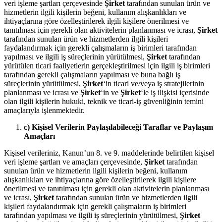
veri işleme şartları çerçevesinde
Şirket
tarafından sunulan ürün ve
hizmetlerin ilgili kişilerin beğeni, kullanım alışkanlıkları ve
ihtiyaçlarına göre özelleştirilerek ilgili kişilere önerilmesi ve
tanıtılması için gerekli olan aktivitelerin planlanması ve icrası,
Şirket
tarafından sunulan ürün ve hizmetlerden ilgili kişileri
faydalandırmak için gerekli çalışmaların iş birimleri tarafından
yapılması ve ilgili iş süreçlerinin yürütülmesi,
Şirket
tarafından
yürütülen ticari faaliyetlerin gerçekleştirilmesi için ilgili iş birimleri
tarafından gerekli çalışmaların yapılması ve buna bağlı iş
süreçlerinin yürütülmesi,
Şirket
‘in ticari ve/veya iş stratejilerinin
planlanması ve icrası ve
Şirket
‘in ve
Şirket
‘le iş ilişkisi içerisinde
olan ilgili kişilerin hukuki, teknik ve ticari-iş güvenliğinin temini
amaçlarıyla işlenmektedir.
c) Kişisel Verilerin Paylaşılabileceği Taraflar ve Paylaşım
Amaçları
Kişisel verileriniz, Kanun’un 8. ve 9. maddelerinde belirtilen kişisel
veri işleme şartları ve amaçları çerçevesinde,
Şirket
tarafından
sunulan ürün ve hizmetlerin ilgili kişilerin beğeni, kullanım
alışkanlıkları ve ihtiyaçlarına göre özelleştirilerek ilgili kişilere
önerilmesi ve tanıtılması için gerekli olan aktivitelerin planlanması
ve icrası,
Şirket
tarafından sunulan ürün ve hizmetlerden ilgili
kişileri faydalandırmak için gerekli çalışmaların iş birimleri
tarafından yapılması ve ilgili iş süreçlerinin yürütülmesi,
Şirket