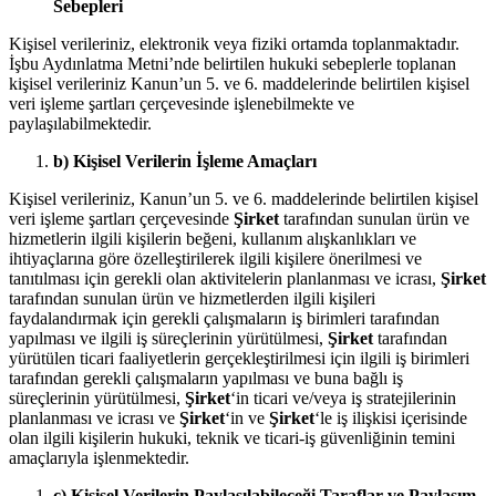
Sebepleri
Kişisel verileriniz, elektronik veya fiziki ortamda toplanmaktadır.
İşbu Aydınlatma Metni’nde belirtilen hukuki sebeplerle toplanan
kişisel verileriniz Kanun’un 5. ve 6. maddelerinde belirtilen kişisel
veri işleme şartları çerçevesinde işlenebilmekte ve
paylaşılabilmektedir.
b) Kişisel Verilerin İşleme Amaçları
Kişisel verileriniz, Kanun’un 5. ve 6. maddelerinde belirtilen kişisel
veri işleme şartları çerçevesinde
Şirket
tarafından sunulan ürün ve
hizmetlerin ilgili kişilerin beğeni, kullanım alışkanlıkları ve
ihtiyaçlarına göre özelleştirilerek ilgili kişilere önerilmesi ve
tanıtılması için gerekli olan aktivitelerin planlanması ve icrası,
Şirket
tarafından sunulan ürün ve hizmetlerden ilgili kişileri
faydalandırmak için gerekli çalışmaların iş birimleri tarafından
yapılması ve ilgili iş süreçlerinin yürütülmesi,
Şirket
tarafından
yürütülen ticari faaliyetlerin gerçekleştirilmesi için ilgili iş birimleri
tarafından gerekli çalışmaların yapılması ve buna bağlı iş
süreçlerinin yürütülmesi,
Şirket
‘in ticari ve/veya iş stratejilerinin
planlanması ve icrası ve
Şirket
‘in ve
Şirket
‘le iş ilişkisi içerisinde
olan ilgili kişilerin hukuki, teknik ve ticari-iş güvenliğinin temini
amaçlarıyla işlenmektedir.
c) Kişisel Verilerin Paylaşılabileceği Taraflar ve Paylaşım