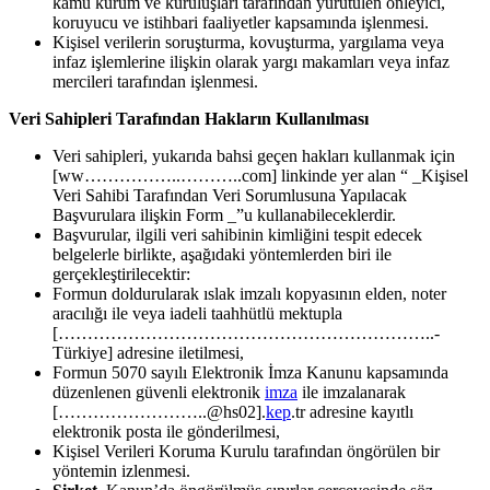
kamu kurum ve kuruluşları tarafından yürütülen önleyici,
koruyucu ve istihbari faaliyetler kapsamında işlenmesi.
Kişisel verilerin soruşturma, kovuşturma, yargılama veya
infaz işlemlerine ilişkin olarak yargı makamları veya infaz
mercileri tarafından işlenmesi.
Veri Sahipleri Tarafından Hakların Kullanılması
Veri sahipleri, yukarıda bahsi geçen hakları kullanmak için
[ww……………..………..com] linkinde yer alan “ _Kişisel
Veri Sahibi Tarafından Veri Sorumlusuna Yapılacak
Başvurulara ilişkin Form _”u kullanabileceklerdir.
Başvurular, ilgili veri sahibinin kimliğini tespit edecek
belgelerle birlikte, aşağıdaki yöntemlerden biri ile
gerçekleştirilecektir:
Formun doldurularak ıslak imzalı kopyasının elden, noter
aracılığı ile veya iadeli taahhütlü mektupla
[………………………………………………………..-
Türkiye] adresine iletilmesi,
Formun 5070 sayılı Elektronik İmza Kanunu kapsamında
düzenlenen güvenli elektronik
imza
ile imzalanarak
[……………………..@hs02].
kep
.tr adresine kayıtlı
elektronik posta ile gönderilmesi,
Kişisel Verileri Koruma Kurulu tarafından öngörülen bir
yöntemin izlenmesi.