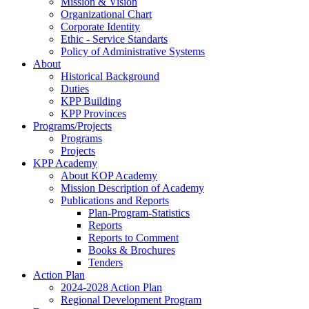
Mission & Vision
Organizational Chart
Corporate Identity
Ethic - Service Standarts
Policy of Administrative Systems
About
Historical Background
Duties
KPP Building
KPP Provinces
Programs/Projects
Programs
Projects
KPP Academy
About KOP Academy
Mission Description of Academy
Publications and Reports
Plan-Program-Statistics
Reports
Reports to Comment
Books & Brochures
Tenders
Action Plan
2024-2028 Action Plan
Regional Development Program