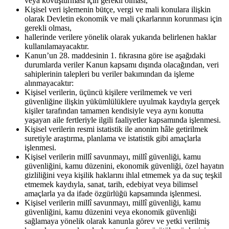
veya kovuşturması için gerekli olması,
Kişisel veri işlemenin bütçe, vergi ve mali konulara ilişkin
olarak Devletin ekonomik ve mali çıkarlarının korunması için
gerekli olması,
hallerinde verilere yönelik olarak yukarıda belirlenen haklar
kullanılamayacaktır.
Kanun’un 28. maddesinin 1. fıkrasına göre ise aşağıdaki
durumlarda veriler Kanun kapsamı dışında olacağından, veri
sahiplerinin talepleri bu veriler bakımından da işleme
alınmayacaktır:
Kişisel verilerin, üçüncü kişilere verilmemek ve veri
güvenliğine ilişkin yükümlülüklere uyulmak kaydıyla gerçek
kişiler tarafından tamamen kendisiyle veya aynı konutta
yaşayan aile fertleriyle ilgili faaliyetler kapsamında işlenmesi.
Kişisel verilerin resmi istatistik ile anonim hâle getirilmek
suretiyle araştırma, planlama ve istatistik gibi amaçlarla
işlenmesi.
Kişisel verilerin millî savunmayı, millî güvenliği, kamu
güvenliğini, kamu düzenini, ekonomik güvenliği, özel hayatın
gizliliğini veya kişilik haklarını ihlal etmemek ya da suç teşkil
etmemek kaydıyla, sanat, tarih, edebiyat veya bilimsel
amaçlarla ya da ifade özgürlüğü kapsamında işlenmesi.
Kişisel verilerin millî savunmayı, millî güvenliği, kamu
güvenliğini, kamu düzenini veya ekonomik güvenliği
sağlamaya yönelik olarak kanunla görev ve yetki verilmiş