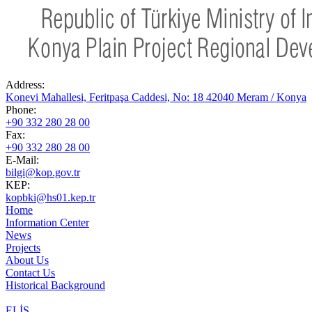
Address:
Konevi Mahallesi, Feritpaşa Caddesi, No: 18 42040 Meram / Konya
Phone:
+90 332 280 28 00
Fax:
+90 332 280 28 00
E-Mail:
bilgi@kop.gov.tr
KEP:
kopbki@hs01.kep.tr
Home
Information Center
News
Projects
About Us
Contact Us
Historical Background
ELİS