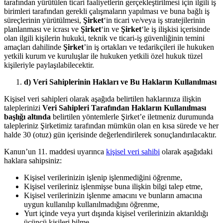
tarafından yürütülen ticari faaliyetlerin gerçekleştirilmesi için ilgili iş
birimleri tarafından gerekli çalışmaların yapılması ve buna bağlı iş
süreçlerinin yürütülmesi,
Şirket
‘in ticari ve/veya iş stratejilerinin
planlanması ve icrası ve
Şirket
‘in ve
Şirket
‘le iş ilişkisi içerisinde
olan ilgili kişilerin hukuki, teknik ve ticari-iş güvenliğinin temini
amaçları dahilinde
Şirket
’in iş ortakları ve tedarikçileri ile hukuken
yetkili kurum ve kuruluşlar ile hukuken yetkili özel hukuk tüzel
kişileriyle paylaşılabilecektir.
d) Veri Sahiplerinin Hakları ve Bu Hakların Kullanılması
Kişisel veri sahipleri olarak aşağıda belirtilen haklarınıza ilişkin
taleplerinizi
Veri Sahipleri Tarafından Hakların Kullanılması
başlığı altında
belirtilen yöntemlerle Şirket’e iletmeniz durumunda
talepleriniz Şirketimiz tarafından mümkün olan en kısa sürede ve her
halde 30 (otuz) gün içerisinde değerlendirilerek sonuçlandırılacaktır.
Kanun’un 11. maddesi uyarınca
kişisel veri sahibi
olarak aşağıdaki
haklara sahipsiniz:
Kişisel verilerinizin işlenip işlenmediğini öğrenme,
Kişisel verileriniz işlenmişse buna ilişkin bilgi talep etme,
Kişisel verilerinizin işlenme amacını ve bunların amacına
uygun kullanılıp kullanılmadığını öğrenme,
Yurt içinde veya yurt dışında kişisel verilerinizin aktarıldığı
üçüncü kişileri bilme,