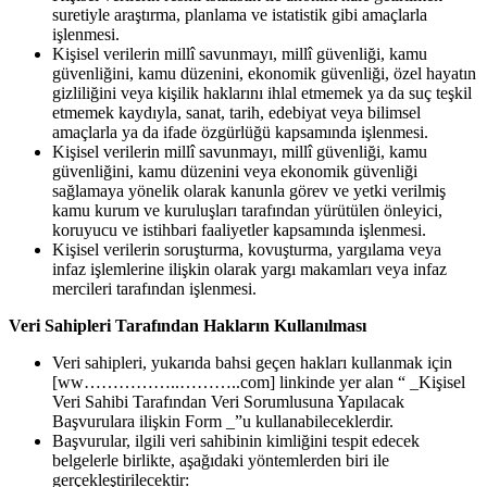
suretiyle araştırma, planlama ve istatistik gibi amaçlarla
işlenmesi.
Kişisel verilerin millî savunmayı, millî güvenliği, kamu
güvenliğini, kamu düzenini, ekonomik güvenliği, özel hayatın
gizliliğini veya kişilik haklarını ihlal etmemek ya da suç teşkil
etmemek kaydıyla, sanat, tarih, edebiyat veya bilimsel
amaçlarla ya da ifade özgürlüğü kapsamında işlenmesi.
Kişisel verilerin millî savunmayı, millî güvenliği, kamu
güvenliğini, kamu düzenini veya ekonomik güvenliği
sağlamaya yönelik olarak kanunla görev ve yetki verilmiş
kamu kurum ve kuruluşları tarafından yürütülen önleyici,
koruyucu ve istihbari faaliyetler kapsamında işlenmesi.
Kişisel verilerin soruşturma, kovuşturma, yargılama veya
infaz işlemlerine ilişkin olarak yargı makamları veya infaz
mercileri tarafından işlenmesi.
Veri Sahipleri Tarafından Hakların Kullanılması
Veri sahipleri, yukarıda bahsi geçen hakları kullanmak için
[ww……………..………..com] linkinde yer alan “ _Kişisel
Veri Sahibi Tarafından Veri Sorumlusuna Yapılacak
Başvurulara ilişkin Form _”u kullanabileceklerdir.
Başvurular, ilgili veri sahibinin kimliğini tespit edecek
belgelerle birlikte, aşağıdaki yöntemlerden biri ile
gerçekleştirilecektir: