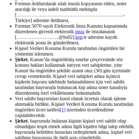
Formun doldurularak ıslak imzalı kopyasının elden, noter
aracılığı ile veya iadeli taahhütlü mektupla
[………………………………………………………..-
Türkiye] adresine iletilmesi,
Formun 5070 sayılı Elektronik İmza Kanunu kapsamında
düzenlenen güvenli elektronik
imza
ile imzalanarak
[……………………..@hs02].
kep
.tr adresine kayıtlı
elektronik posta ile gönderilmesi,
Kişisel Verileri Koruma Kurulu tarafından öngörülen bir
yöntemin izlenmesi.
Şirket
, Kanun’da öngörülmüş sınırlar çerçevesinde söz
konusu hakları kullanmak isteyen veri sahiplerine, yine
Kanun’da öngörülen şekilde azami otuz (30) gün içerisinde
cevap vermektedir. Kişisel veri sahipleri adına üçüncü
kişilerin başvuru talebinde bulunabilmesi için veri sahibi
tarafından başvuruda bulunacak kişi adına noter kanalıyla
düzenlenmiş özel vekâletname bulunmalıdır.
Veri sahibi başvuruları kural olarak ücretsiz olarak işleme
alınmakla birlikte, Kişisel Verileri Koruma Kurulu tarafından
öngörülen ücret tarifesi
[1]
üzerinden ücretlendirme
yapılabilecektir.
Şirket
, başvuruda bulunan kişinin kişisel veri sahibi olup
olmadığını tespit etmek adına ilgili kişiden bilgi talep edebilir,
başvuruda belirtilen hususları netleştirmek adına, kişisel veri
sahibine başvurusu ile ilgili soru yöneltebilir.